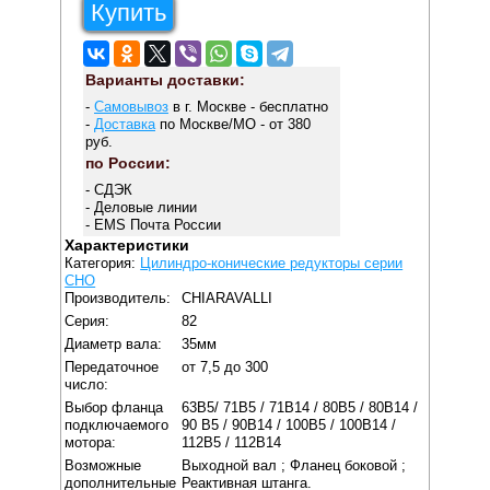
Купить
Варианты доставки:
-
Самовывоз
в г. Москве - бесплатно
-
Доставка
по Москве/МО - от 380
руб.
по России:
- СДЭК
- Деловые линии
- EMS Почта России
Характеристики
Категория:
Цилиндро-конические редукторы серии
CHO
Производитель:
CHIARAVALLI
Серия:
82
Диаметр вала:
35мм
Передаточное
от 7,5 до 300
число:
Выбор фланца
63В5/ 71B5 / 71В14 / 80B5 / 80В14 /
подключаемого
90 B5 / 90B14 / 100В5 / 100В14 /
мотора:
112В5 / 112В14
Возможные
Выходной вал ; Фланец боковой ;
дополнительные
Реактивная штанга.