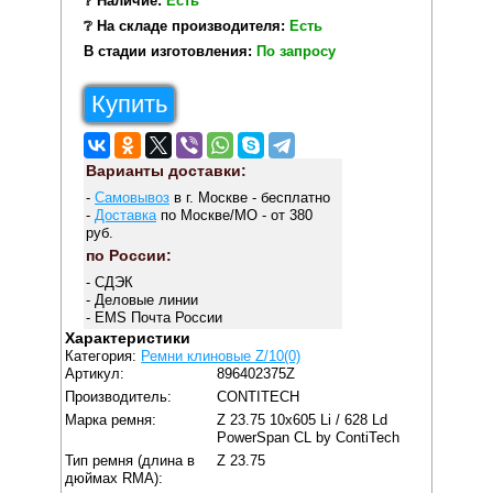
❔ Наличие:
Есть
❔ На складе производителя:
Есть
В стадии изготовления:
По запросу
Купить
Варианты доставки:
-
Самовывоз
в г. Москве - бесплатно
-
Доставка
по Москве/МО - от 380
руб.
по России:
- СДЭК
- Деловые линии
- EMS Почта России
Характеристики
Категория:
Ремни клиновые Z/10(0)
Артикул:
896402375Z
Производитель:
CONTITECH
Марка ремня:
Z 23.75 10x605 Li / 628 Ld
PowerSpan CL by ContiTech
Тип ремня (длина в
Z 23.75
дюймах RMA):