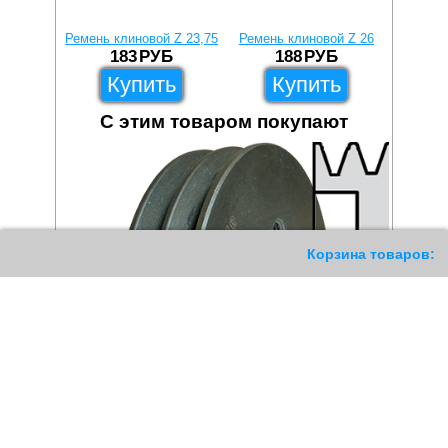
Ремень клиновой Z 23,75
Ремень клиновой Z 26
Ремень
183
РУБ
188
РУБ
Купить
Купить
С этим товаром покупают
204
Корзина товаров: