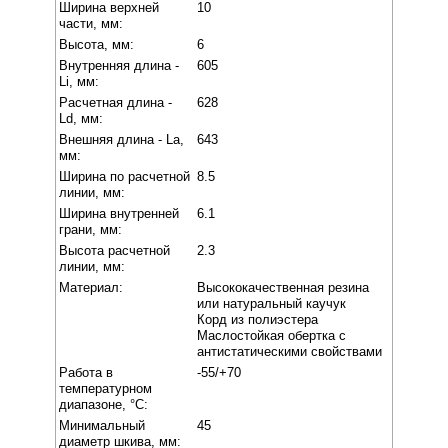
Ширина верхней
10
части, мм:
Высота, мм:
6
Внутренняя длина -
605
Li, мм:
Расчетная длина -
628
Ld, мм:
Внешняя длина - La,
643
мм:
Ширина по расчетной
8.5
линии, мм:
Ширина внутренней
6.1
грани, мм:
Высота расчетной
2.3
линии, мм:
Материал:
Высококачественная резина
или натуральный каучук
Корд из полиэстера
Маслостойкая обертка с
антистатическими свойствами
Работа в
-55/+70
температурном
диапазоне, °C:
Минимальный
45
диаметр шкива, мм: