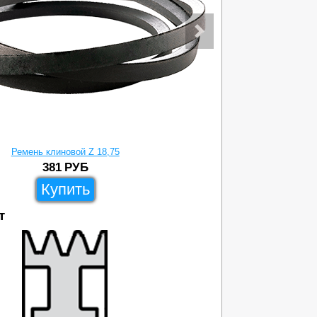
Ремень клиновой Z 18,75
Р
381
РУБ
Купить
т
204