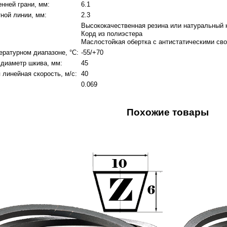
нней грани, мм:
6.1
ной линии, мм:
2.3
Высококачественная резина или натуральный 
Корд из полиэстера
Маслостойкая обертка с антистатическими св
ературном диапазоне, °C:
-55/+70
диаметр шкива, мм:
45
линейная скорость, м/с:
40
0.069
Похожие товары