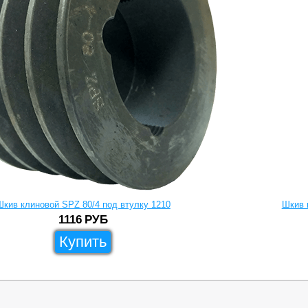
Шкив клиновой SPZ 80/4 под втулку 1210
Шкив 
1116
РУБ
Купить