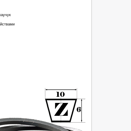
каучук
ойствами