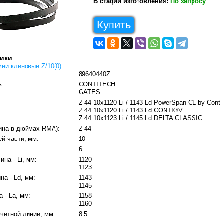
В стадии изготовления:
По запросу
Купить
тики
ни клиновые Z/10(0)
89640440Z
ь:
CONTITECH
GATES
Z 44 10x1120 Li / 1143 Ld PowerSpan CL by Cont
Z 44 10x1120 Li / 1143 Ld CONTI®V
Z 44 10x1123 Li / 1145 Ld DELTA CLASSIC
ина в дюймах RMA):
Z 44
й части, мм:
10
6
на - Li, мм:
1120
1123
на - Ld, мм:
1143
1145
 - La, мм:
1158
1160
четной линии, мм:
8.5