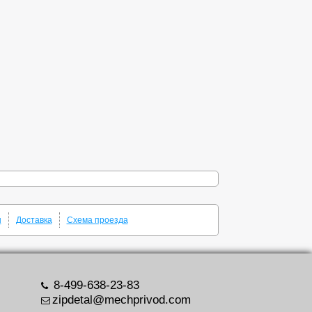
ы
Доставка
Схема проезда
8-499-638-23-83
zipdetal@mechprivod.com