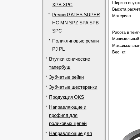
Ширина внутре
XPB XPC
Высота расчет
Ремни GATES SUPER
Материал:
HC MN SPZ SPA SPB
SPC
Работа в темп
Минимальный 
Поликлиновые ремни
Максимальная 
PJ PL
Вес, кг:
Втулки конические
тапербуш
Зубчатые рейки
Зубчатые шестеренки
Продукция OKS
Направляющие и
профиля для
роликовых цепей
Направляющие для