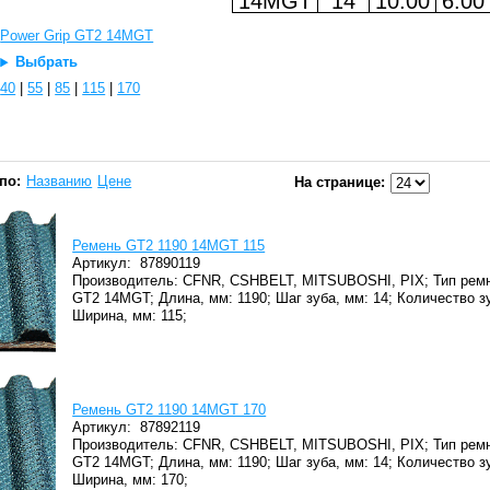
14MGT
14
10.00
6.00
Power Grip GT2 14MGT
Выбрать
40
|
55
|
85
|
115
|
170
по:
Названию
Цене
На странице:
Ремень GT2 1190 14MGT 115
Артикул:
87890119
Производитель: CFNR, CSHBELT, MITSUBOSHI, PIX;
Тип ремн
GT2 14MGT;
Длина, мм: 1190;
Шаг зуба, мм: 14;
Количество зу
Ширина, мм: 115;
Ремень GT2 1190 14MGT 170
Артикул:
87892119
Производитель: CFNR, CSHBELT, MITSUBOSHI, PIX;
Тип ремн
GT2 14MGT;
Длина, мм: 1190;
Шаг зуба, мм: 14;
Количество зу
Ширина, мм: 170;