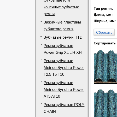
Открытые или
конечные зубчатые
Тип ремня:
ремни
Длина, мм:
Ширина, мм:
Зажимные пластины
зубчатого ремня
Сбросить
Зубчатые ремни HTD
Сортировать 
Ремни зубчатые
Power Grip XL L H XH
Ремни зубчатые
Metrico Synchro Power
T2,5 T5 T10
Ремни зубчатые
Metrico Synchro Power
AT5 AT10
Ремни зубчатые POLY
CHAIN