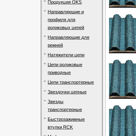
Продукция OKS
Направляющие и
профиля для
роликовых цепей
Направляющие для
ремней
Натяжители цепи
Цепи роликовые
приводные
Цепи транспортерные
Звездочки цепные
Звезды
транспортерные
Быстрозажимные
втулки RCK