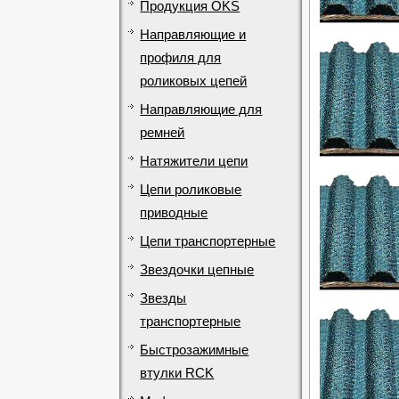
Продукция OKS
Направляющие и
профиля для
роликовых цепей
Направляющие для
ремней
Натяжители цепи
Цепи роликовые
приводные
Цепи транспортерные
Звездочки цепные
Звезды
транспортерные
Быстрозажимные
втулки RCK