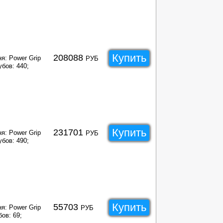
Купить
208088
я: Power Grip
РУБ
убов: 440;
Купить
231701
я: Power Grip
РУБ
убов: 490;
Купить
55703
я: Power Grip
РУБ
ов: 69;