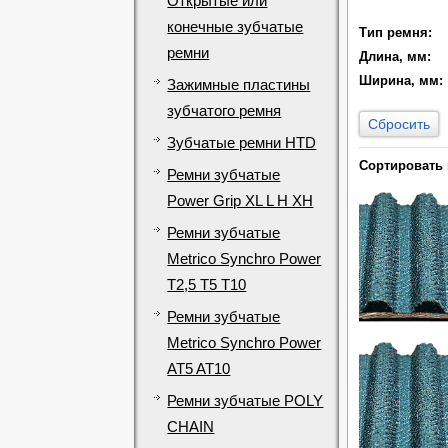
Открытые или
конечные зубчатые
Тип ремня:
ремни
Длина, мм:
Ширина, мм:
Зажимные пластины
зубчатого ремня
Сбросить
Зубчатые ремни HTD
Сортировать 
Ремни зубчатые
Power Grip XL L H XH
Ремни зубчатые
Metrico Synchro Power
T2,5 T5 T10
Ремни зубчатые
Metrico Synchro Power
AT5 AT10
Ремни зубчатые POLY
CHAIN