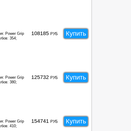
Купить
108185
я: Power Grip
РУБ
убов: 354;
Купить
125732
я: Power Grip
РУБ
убов: 380;
Купить
154741
я: Power Grip
РУБ
убов: 410;