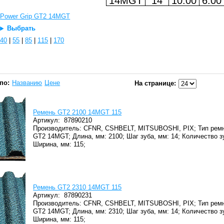
14MGT
14
10.00
6.00
Power Grip GT2 14MGT
Выбрать
40
|
55
|
85
|
115
|
170
по:
Названию
Цене
На странице:
Ремень GT2 2100 14MGT 115
Артикул:
87890210
Производитель: CFNR, CSHBELT, MITSUBOSHI, PIX;
Тип ремн
GT2 14MGT;
Длина, мм: 2100;
Шаг зуба, мм: 14;
Количество з
Ширина, мм: 115;
Ремень GT2 2310 14MGT 115
Артикул:
87890231
Производитель: CFNR, CSHBELT, MITSUBOSHI, PIX;
Тип ремн
GT2 14MGT;
Длина, мм: 2310;
Шаг зуба, мм: 14;
Количество з
Ширина, мм: 115;