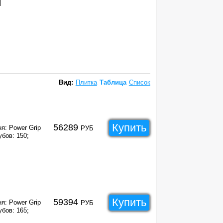
Вид:
Плитка
Таблица
Список
Купить
56289
я: Power Grip
РУБ
убов: 150;
Купить
59394
я: Power Grip
РУБ
убов: 165;