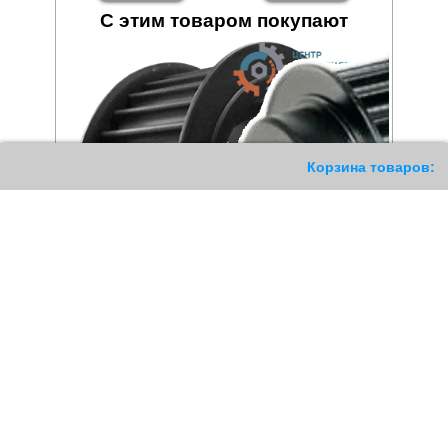
С этим товаром покупают
187
Корзина товаров:
Шкив зубчатый 30 14M 55
Шкив зубчатый 80 14M 85
HTD под Taper Lock
HTD
3990
РУБ
29369
РУБ
Купить
Купить