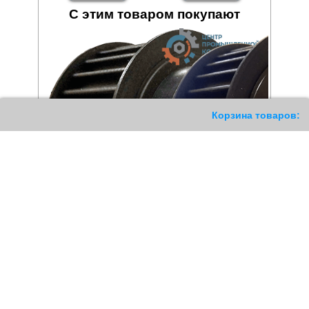
С этим товаром покупают
209
Корзина товаров:
Шкив зубчатый 28 8M 30
Шкив зубчатый 34 8M 30
HTD
HTD под Taper Lock
1194
РУБ
1413
РУБ
Купить
Купить