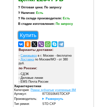
❔ Оптовая цена: По запросу
❔ Наличие:
Есть
❔ На складе производителя:
Есть
В стадии изготовления:
По запросу
Купить
Варианты доставки:
-
Самовывоз
в г. Москве - бесплатно
-
Доставка
по Москве/МО - от 380
руб.
по России:
- СДЭК
- Деловые линии
- EMS Почта России
Характеристики
Категория:
Ремни зубчатые усиленные 8M
Артикул:
877201064STDCXP
Производитель:
Развернуть
Тип ремня:
STD CXP