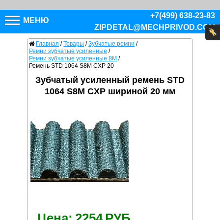
+7(499) 638-23-83
МЕНЮ
ZIPDETAL@MECHPRIVOD.COM
Главная
/
Товары
/
Зубчатые ремни
/
Ремни зубчатые усиленные
/
Ремни зубчатые усиленные 8M
/
Ремень STD 1064 S8M CXP 20
Зубчатый усиленный ремень STD
1064 S8M CXP шириной 20 мм
Цена:
2254
РУБ