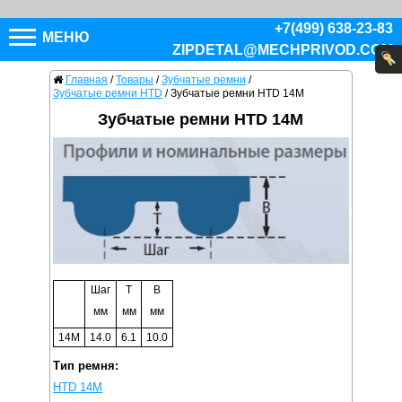
+7(499) 638-23-83
МЕНЮ
ZIPDETAL@MECHPRIVOD.COM
Главная
/
Товары
/
Зубчатые ремни
/
Зубчатые ремни HTD
/
Зубчатые ремни HTD 14M
Зубчатые ремни HTD 14M
Шаг
T
B
мм
мм
мм
14M
14.0
6.1
10.0
Тип ремня:
HTD 14M