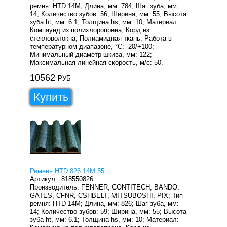
ремня: HTD 14M;
Длина, мм: 784;
Шаг зуба, мм:
14;
Количество зубов: 56;
Ширина, мм: 55;
Высота
зуба ht, мм: 6.1;
Толщина hs, мм: 10;
Материал:
Компаунд из полихлоропрена, Корд из
стекловолокна, Полиамидная ткань;
Работа в
температурном диапазоне, °C: -20/+100;
Минимальный диаметр шкива, мм: 122;
Максимальная линейная скорость, м/с: 50.
10562
РУБ
Купить
Ремень HTD 826 14M 55
Артикул:
818550826
Производитель: FENNER, CONTITECH, BANDO,
GATES, CFNR, CSHBELT, MITSUBOSHI, PIX;
Тип
ремня: HTD 14M;
Длина, мм: 826;
Шаг зуба, мм:
14;
Количество зубов: 59;
Ширина, мм: 55;
Высота
зуба ht, мм: 6.1;
Толщина hs, мм: 10;
Материал: