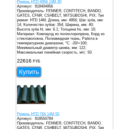
Ремень HTD 4956 14M 40
Артикул:
818404956
Производитель: FENNER, CONTITECH, BANDO,
GATES, CFNR, CSHBELT, MITSUBOSHI, PIX;
Тип
ремня: HTD 14M;
Длина, мм: 4956;
Шаг зуба, мм:
14;
Количество зубов: 354;
Ширина, мм: 40;
Высота зуба ht, мм: 6.1;
Толщина hs, мм: 10;
Материал: Компаунд из полихлоропрена, Корд из
стекловолокна, Полиамидная ткань;
Работа в
температурном диапазоне, °C: -20/+100;
Минимальный диаметр шкива, мм: 122;
Максимальная линейная скорость, м/с: 50.
22616
РУБ
Купить
Ремень HTD 784 14M 55
Артикул:
818550784
Производитель: FENNER, CONTITECH, BANDO,
GATES, CFNR, CSHBELT, MITSUBOSHI, PIX;
Тип