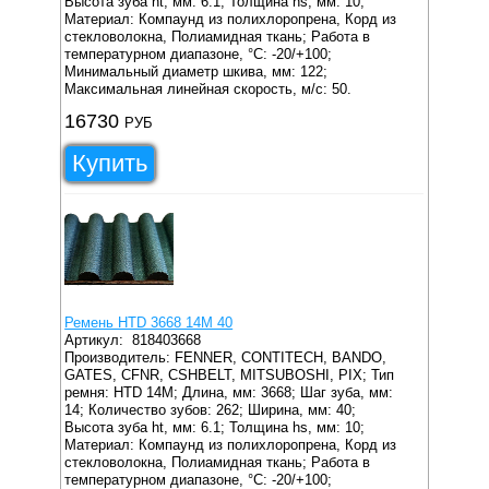
Высота зуба ht, мм: 6.1;
Толщина hs, мм: 10;
Материал: Компаунд из полихлоропрена, Корд из
стекловолокна, Полиамидная ткань;
Работа в
температурном диапазоне, °C: -20/+100;
Минимальный диаметр шкива, мм: 122;
Максимальная линейная скорость, м/с: 50.
16730
РУБ
Купить
Ремень HTD 3668 14M 40
Артикул:
818403668
Производитель: FENNER, CONTITECH, BANDO,
GATES, CFNR, CSHBELT, MITSUBOSHI, PIX;
Тип
ремня: HTD 14M;
Длина, мм: 3668;
Шаг зуба, мм:
14;
Количество зубов: 262;
Ширина, мм: 40;
Высота зуба ht, мм: 6.1;
Толщина hs, мм: 10;
Материал: Компаунд из полихлоропрена, Корд из
стекловолокна, Полиамидная ткань;
Работа в
температурном диапазоне, °C: -20/+100;