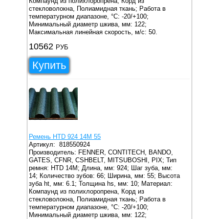
Компаунд из полихлоропрена, Корд из
стекловолокна, Полиамидная ткань;
Работа в
температурном диапазоне, °C: -20/+100;
Минимальный диаметр шкива, мм: 122;
Максимальная линейная скорость, м/с: 50.
10562
РУБ
Купить
Ремень HTD 924 14M 55
Артикул:
818550924
Производитель: FENNER, CONTITECH, BANDO,
GATES, CFNR, CSHBELT, MITSUBOSHI, PIX;
Тип
ремня: HTD 14M;
Длина, мм: 924;
Шаг зуба, мм:
14;
Количество зубов: 66;
Ширина, мм: 55;
Высота
зуба ht, мм: 6.1;
Толщина hs, мм: 10;
Материал:
Компаунд из полихлоропрена, Корд из
стекловолокна, Полиамидная ткань;
Работа в
температурном диапазоне, °C: -20/+100;
Минимальный диаметр шкива, мм: 122;