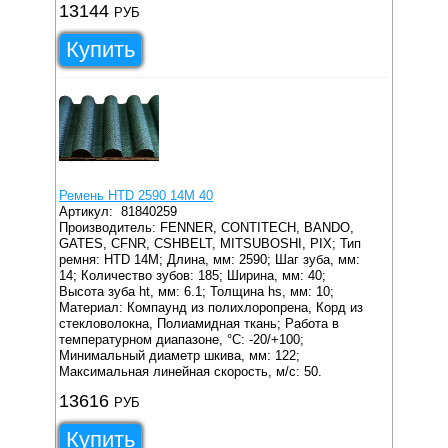
13144
РУБ
Купить
Ремень HTD 2590 14M 40
Артикул:
81840259
Производитель: FENNER, CONTITECH, BANDO,
GATES, CFNR, CSHBELT, MITSUBOSHI, PIX;
Тип
ремня: HTD 14M;
Длина, мм: 2590;
Шаг зуба, мм:
14;
Количество зубов: 185;
Ширина, мм: 40;
Высота зуба ht, мм: 6.1;
Толщина hs, мм: 10;
Материал: Компаунд из полихлоропрена, Корд из
стекловолокна, Полиамидная ткань;
Работа в
температурном диапазоне, °C: -20/+100;
Минимальный диаметр шкива, мм: 122;
Максимальная линейная скорость, м/с: 50.
13616
РУБ
Купить