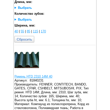
Длина, мм:
Выбрать
Количество зубов:
Выбрать
Ширина, мм:
40
|
55
|
85
|
115
|
170
Сбросить
Ремень HTD 2310 14M 40
Артикул:
81840231
Производитель: FENNER, CONTITECH, BANDO,
GATES, CFNR, CSHBELT, MITSUBOSHI, PIX;
Тип
ремня: HTD 14M;
Длина, мм: 2310;
Шаг зуба, мм:
14;
Количество зубов: 165;
Ширина, мм: 40;
Высота зуба ht, мм: 6.1;
Толщина hs, мм: 10;
Материал: Компаунд из полихлоропрена, Корд из
стекловолокна, Полиамидная ткань;
Работа в