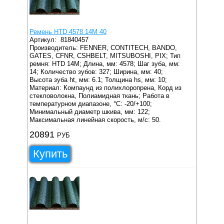
Ремень HTD 4578 14M 40
Артикул:
81840457
Производитель: FENNER, CONTITECH, BANDO,
GATES, CFNR, CSHBELT, MITSUBOSHI, PIX;
Тип
ремня: HTD 14M;
Длина, мм: 4578;
Шаг зуба, мм:
14;
Количество зубов: 327;
Ширина, мм: 40;
Высота зуба ht, мм: 6.1;
Толщина hs, мм: 10;
Материал: Компаунд из полихлоропрена, Корд из
стекловолокна, Полиамидная ткань;
Работа в
температурном диапазоне, °C: -20/+100;
Минимальный диаметр шкива, мм: 122;
Максимальная линейная скорость, м/с: 50.
20891
РУБ
Купить