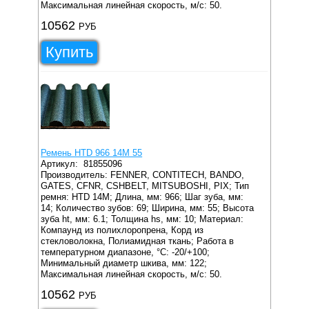
Максимальная линейная скорость, м/с: 50.
10562
РУБ
Купить
Ремень HTD 966 14M 55
Артикул:
81855096
Производитель: FENNER, CONTITECH, BANDO,
GATES, CFNR, CSHBELT, MITSUBOSHI, PIX;
Тип
ремня: HTD 14M;
Длина, мм: 966;
Шаг зуба, мм:
14;
Количество зубов: 69;
Ширина, мм: 55;
Высота
зуба ht, мм: 6.1;
Толщина hs, мм: 10;
Материал:
Компаунд из полихлоропрена, Корд из
стекловолокна, Полиамидная ткань;
Работа в
температурном диапазоне, °C: -20/+100;
Минимальный диаметр шкива, мм: 122;
Максимальная линейная скорость, м/с: 50.
10562
РУБ