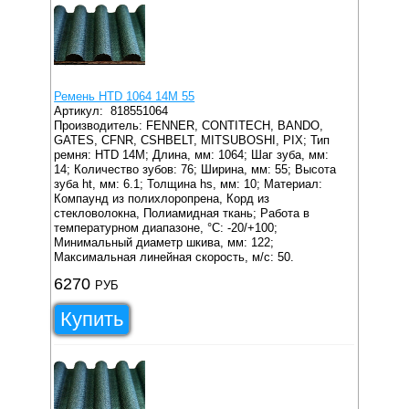
Ремень HTD 1064 14M 55
Артикул:
818551064
Производитель: FENNER, CONTITECH, BANDO,
GATES, CFNR, CSHBELT, MITSUBOSHI, PIX;
Тип
ремня: HTD 14M;
Длина, мм: 1064;
Шаг зуба, мм:
14;
Количество зубов: 76;
Ширина, мм: 55;
Высота
зуба ht, мм: 6.1;
Толщина hs, мм: 10;
Материал:
Компаунд из полихлоропрена, Корд из
стекловолокна, Полиамидная ткань;
Работа в
температурном диапазоне, °C: -20/+100;
Минимальный диаметр шкива, мм: 122;
Максимальная линейная скорость, м/с: 50.
6270
РУБ
Купить