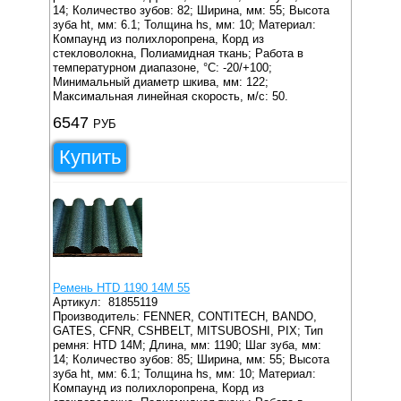
14;
Количество зубов: 82;
Ширина, мм: 55;
Высота
зуба ht, мм: 6.1;
Толщина hs, мм: 10;
Материал:
Компаунд из полихлоропрена, Корд из
стекловолокна, Полиамидная ткань;
Работа в
температурном диапазоне, °C: -20/+100;
Минимальный диаметр шкива, мм: 122;
Максимальная линейная скорость, м/с: 50.
6547
РУБ
Купить
Ремень HTD 1190 14M 55
Артикул:
81855119
Производитель: FENNER, CONTITECH, BANDO,
GATES, CFNR, CSHBELT, MITSUBOSHI, PIX;
Тип
ремня: HTD 14M;
Длина, мм: 1190;
Шаг зуба, мм:
14;
Количество зубов: 85;
Ширина, мм: 55;
Высота
зуба ht, мм: 6.1;
Толщина hs, мм: 10;
Материал:
Компаунд из полихлоропрена, Корд из