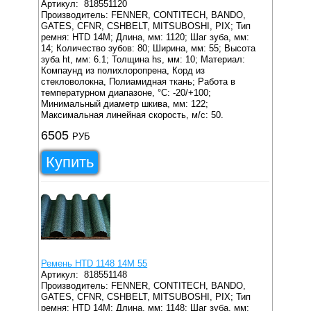
Артикул:
818551120
Производитель: FENNER, CONTITECH, BANDO,
GATES, CFNR, CSHBELT, MITSUBOSHI, PIX;
Тип
ремня: HTD 14M;
Длина, мм: 1120;
Шаг зуба, мм:
14;
Количество зубов: 80;
Ширина, мм: 55;
Высота
зуба ht, мм: 6.1;
Толщина hs, мм: 10;
Материал:
Компаунд из полихлоропрена, Корд из
стекловолокна, Полиамидная ткань;
Работа в
температурном диапазоне, °C: -20/+100;
Минимальный диаметр шкива, мм: 122;
Максимальная линейная скорость, м/с: 50.
6505
РУБ
Купить
Ремень HTD 1148 14M 55
Артикул:
818551148
Производитель: FENNER, CONTITECH, BANDO,
GATES, CFNR, CSHBELT, MITSUBOSHI, PIX;
Тип
ремня: HTD 14M;
Длина, мм: 1148;
Шаг зуба, мм: