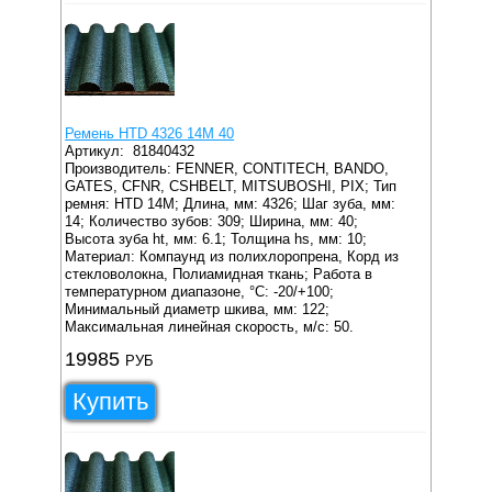
Ремень HTD 4326 14M 40
Артикул:
81840432
Производитель: FENNER, CONTITECH, BANDO,
GATES, CFNR, CSHBELT, MITSUBOSHI, PIX;
Тип
ремня: HTD 14M;
Длина, мм: 4326;
Шаг зуба, мм:
14;
Количество зубов: 309;
Ширина, мм: 40;
Высота зуба ht, мм: 6.1;
Толщина hs, мм: 10;
Материал: Компаунд из полихлоропрена, Корд из
стекловолокна, Полиамидная ткань;
Работа в
температурном диапазоне, °C: -20/+100;
Минимальный диаметр шкива, мм: 122;
Максимальная линейная скорость, м/с: 50.
19985
РУБ
Купить