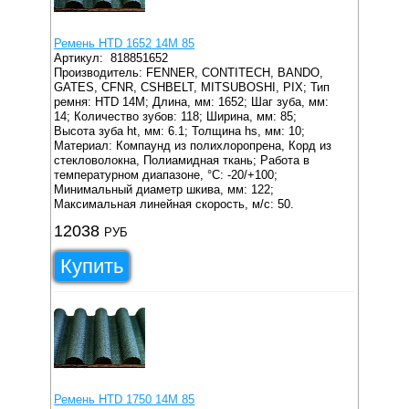
Ремень HTD 1652 14M 85
Артикул:
818851652
Производитель: FENNER, CONTITECH, BANDO,
GATES, CFNR, CSHBELT, MITSUBOSHI, PIX;
Тип
ремня: HTD 14M;
Длина, мм: 1652;
Шаг зуба, мм:
14;
Количество зубов: 118;
Ширина, мм: 85;
Высота зуба ht, мм: 6.1;
Толщина hs, мм: 10;
Материал: Компаунд из полихлоропрена, Корд из
стекловолокна, Полиамидная ткань;
Работа в
температурном диапазоне, °C: -20/+100;
Минимальный диаметр шкива, мм: 122;
Максимальная линейная скорость, м/с: 50.
12038
РУБ
Купить
Ремень HTD 1750 14M 85