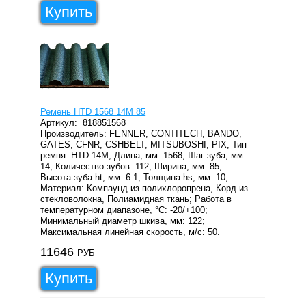
Купить
Ремень HTD 1568 14M 85
Артикул:
818851568
Производитель: FENNER, CONTITECH, BANDO,
GATES, CFNR, CSHBELT, MITSUBOSHI, PIX;
Тип
ремня: HTD 14M;
Длина, мм: 1568;
Шаг зуба, мм:
14;
Количество зубов: 112;
Ширина, мм: 85;
Высота зуба ht, мм: 6.1;
Толщина hs, мм: 10;
Материал: Компаунд из полихлоропрена, Корд из
стекловолокна, Полиамидная ткань;
Работа в
температурном диапазоне, °C: -20/+100;
Минимальный диаметр шкива, мм: 122;
Максимальная линейная скорость, м/с: 50.
11646
РУБ
Купить