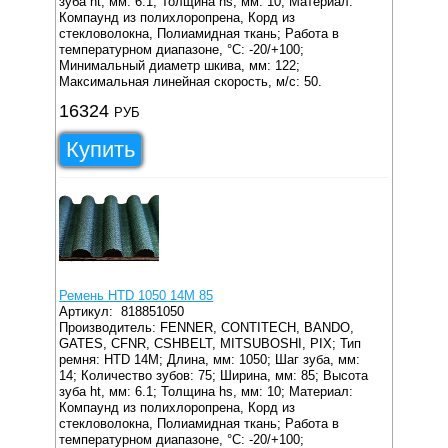
зуба ht, мм: 6.1;
Толщина hs, мм: 10;
Материал:
Компаунд из полихлоропрена, Корд из
стекловолокна, Полиамидная ткань;
Работа в
температурном диапазоне, °C: -20/+100;
Минимальный диаметр шкива, мм: 122;
Максимальная линейная скорость, м/с: 50.
16324
РУБ
Купить
Ремень HTD 1050 14M 85
Артикул:
818851050
Производитель: FENNER, CONTITECH, BANDO,
GATES, CFNR, CSHBELT, MITSUBOSHI, PIX;
Тип
ремня: HTD 14M;
Длина, мм: 1050;
Шаг зуба, мм:
14;
Количество зубов: 75;
Ширина, мм: 85;
Высота
зуба ht, мм: 6.1;
Толщина hs, мм: 10;
Материал:
Компаунд из полихлоропрена, Корд из
стекловолокна, Полиамидная ткань;
Работа в
температурном диапазоне, °C: -20/+100;