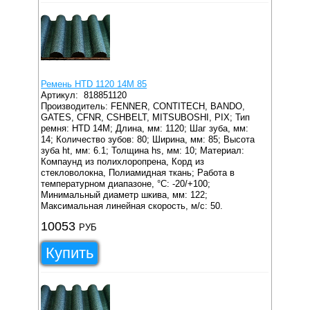
Ремень HTD 1120 14M 85
Артикул:
818851120
Производитель: FENNER, CONTITECH, BANDO,
GATES, CFNR, CSHBELT, MITSUBOSHI, PIX;
Тип
ремня: HTD 14M;
Длина, мм: 1120;
Шаг зуба, мм:
14;
Количество зубов: 80;
Ширина, мм: 85;
Высота
зуба ht, мм: 6.1;
Толщина hs, мм: 10;
Материал:
Компаунд из полихлоропрена, Корд из
стекловолокна, Полиамидная ткань;
Работа в
температурном диапазоне, °C: -20/+100;
Минимальный диаметр шкива, мм: 122;
Максимальная линейная скорость, м/с: 50.
10053
РУБ
Купить