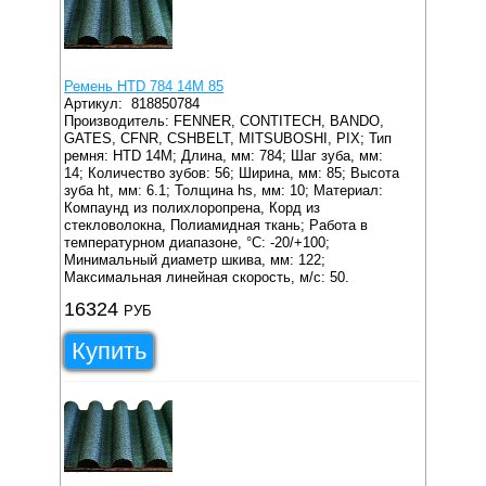
Ремень HTD 784 14M 85
Артикул:
818850784
Производитель: FENNER, CONTITECH, BANDO,
GATES, CFNR, CSHBELT, MITSUBOSHI, PIX;
Тип
ремня: HTD 14M;
Длина, мм: 784;
Шаг зуба, мм:
14;
Количество зубов: 56;
Ширина, мм: 85;
Высота
зуба ht, мм: 6.1;
Толщина hs, мм: 10;
Материал:
Компаунд из полихлоропрена, Корд из
стекловолокна, Полиамидная ткань;
Работа в
температурном диапазоне, °C: -20/+100;
Минимальный диаметр шкива, мм: 122;
Максимальная линейная скорость, м/с: 50.
16324
РУБ
Купить