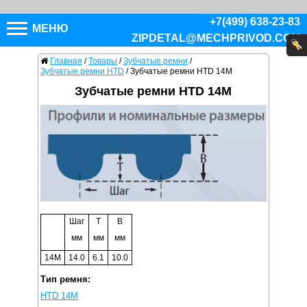
+7(499) 638-23-83
МЕНЮ
ZIPDETAL@MECHPRIVOD.COM
Главная
/
Товары
/
Зубчатые ремни
/
Зубчатые ремни HTD
/
Зубчатые ремни HTD 14M
Зубчатые ремни HTD 14M
Шаг
T
B
мм
мм
мм
14M
14.0
6.1
10.0
Тип ремня:
HTD 14M