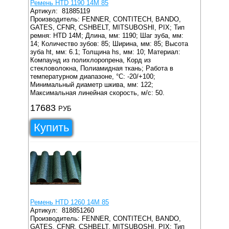
Ремень HTD 1190 14M 85
Артикул:
81885119
Производитель: FENNER, CONTITECH, BANDO,
GATES, CFNR, CSHBELT, MITSUBOSHI, PIX;
Тип
ремня: HTD 14M;
Длина, мм: 1190;
Шаг зуба, мм:
14;
Количество зубов: 85;
Ширина, мм: 85;
Высота
зуба ht, мм: 6.1;
Толщина hs, мм: 10;
Материал:
Компаунд из полихлоропрена, Корд из
стекловолокна, Полиамидная ткань;
Работа в
температурном диапазоне, °C: -20/+100;
Минимальный диаметр шкива, мм: 122;
Максимальная линейная скорость, м/с: 50.
17683
РУБ
Купить
Ремень HTD 1260 14M 85
Артикул:
818851260
Производитель: FENNER, CONTITECH, BANDO,
GATES, CFNR, CSHBELT, MITSUBOSHI, PIX;
Тип