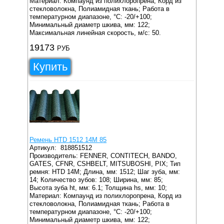
Материал: Компаунд из полихлоропрена, Корд из
стекловолокна, Полиамидная ткань;
Работа в
температурном диапазоне, °C: -20/+100;
Минимальный диаметр шкива, мм: 122;
Максимальная линейная скорость, м/с: 50.
19173
РУБ
Купить
Ремень HTD 1512 14M 85
Артикул:
818851512
Производитель: FENNER, CONTITECH, BANDO,
GATES, CFNR, CSHBELT, MITSUBOSHI, PIX;
Тип
ремня: HTD 14M;
Длина, мм: 1512;
Шаг зуба, мм:
14;
Количество зубов: 108;
Ширина, мм: 85;
Высота зуба ht, мм: 6.1;
Толщина hs, мм: 10;
Материал: Компаунд из полихлоропрена, Корд из
стекловолокна, Полиамидная ткань;
Работа в
температурном диапазоне, °C: -20/+100;
Минимальный диаметр шкива, мм: 122;