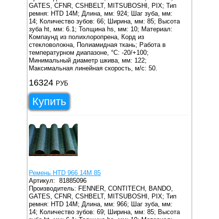
GATES, CFNR, CSHBELT, MITSUBOSHI, PIX;
Тип
ремня: HTD 14M;
Длина, мм: 924;
Шаг зуба, мм:
14;
Количество зубов: 66;
Ширина, мм: 85;
Высота
зуба ht, мм: 6.1;
Толщина hs, мм: 10;
Материал:
Компаунд из полихлоропрена, Корд из
стекловолокна, Полиамидная ткань;
Работа в
температурном диапазоне, °C: -20/+100;
Минимальный диаметр шкива, мм: 122;
Максимальная линейная скорость, м/с: 50.
16324
РУБ
Купить
Ремень HTD 966 14M 85
Артикул:
81885096
Производитель: FENNER, CONTITECH, BANDO,
GATES, CFNR, CSHBELT, MITSUBOSHI, PIX;
Тип
ремня: HTD 14M;
Длина, мм: 966;
Шаг зуба, мм:
14;
Количество зубов: 69;
Ширина, мм: 85;
Высота