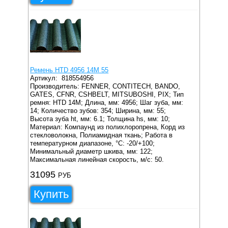
Ремень HTD 4956 14M 55
Артикул:
818554956
Производитель: FENNER, CONTITECH, BANDO,
GATES, CFNR, CSHBELT, MITSUBOSHI, PIX;
Тип
ремня: HTD 14M;
Длина, мм: 4956;
Шаг зуба, мм:
14;
Количество зубов: 354;
Ширина, мм: 55;
Высота зуба ht, мм: 6.1;
Толщина hs, мм: 10;
Материал: Компаунд из полихлоропрена, Корд из
стекловолокна, Полиамидная ткань;
Работа в
температурном диапазоне, °C: -20/+100;
Минимальный диаметр шкива, мм: 122;
Максимальная линейная скорость, м/с: 50.
31095
РУБ
Купить