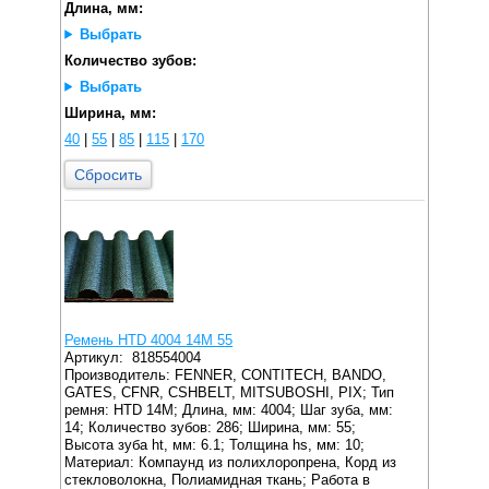
Длина, мм:
Выбрать
Количество зубов:
Выбрать
Ширина, мм:
40
|
55
|
85
|
115
|
170
Сбросить
Ремень HTD 4004 14M 55
Артикул:
818554004
Производитель: FENNER, CONTITECH, BANDO,
GATES, CFNR, CSHBELT, MITSUBOSHI, PIX;
Тип
ремня: HTD 14M;
Длина, мм: 4004;
Шаг зуба, мм:
14;
Количество зубов: 286;
Ширина, мм: 55;
Высота зуба ht, мм: 6.1;
Толщина hs, мм: 10;
Материал: Компаунд из полихлоропрена, Корд из
стекловолокна, Полиамидная ткань;
Работа в