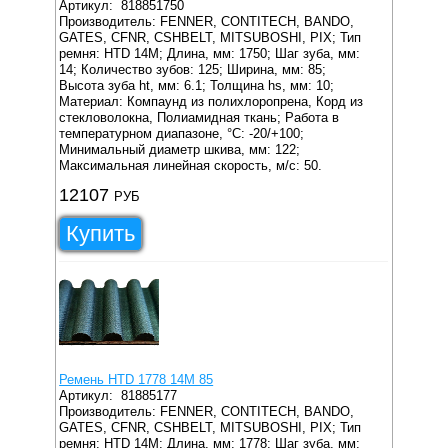
Артикул:
818851750
Производитель: FENNER, CONTITECH, BANDO,
GATES, CFNR, CSHBELT, MITSUBOSHI, PIX;
Тип
ремня: HTD 14M;
Длина, мм: 1750;
Шаг зуба, мм:
14;
Количество зубов: 125;
Ширина, мм: 85;
Высота зуба ht, мм: 6.1;
Толщина hs, мм: 10;
Материал: Компаунд из полихлоропрена, Корд из
стекловолокна, Полиамидная ткань;
Работа в
температурном диапазоне, °C: -20/+100;
Минимальный диаметр шкива, мм: 122;
Максимальная линейная скорость, м/с: 50.
12107
РУБ
Купить
Ремень HTD 1778 14M 85
Артикул:
81885177
Производитель: FENNER, CONTITECH, BANDO,
GATES, CFNR, CSHBELT, MITSUBOSHI, PIX;
Тип
ремня: HTD 14M;
Длина, мм: 1778;
Шаг зуба, мм: