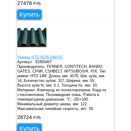
27478
РУБ
Купить
Ремень HTD 4578 14M 55
Артикул:
81855457
Производитель: FENNER, CONTITECH, BANDO,
GATES, CFNR, CSHBELT, MITSUBOSHI, PIX;
Тип
ремня: HTD 14M;
Длина, мм: 4578;
Шаг зуба, мм:
14;
Количество зубов: 327;
Ширина, мм: 55;
Высота зуба ht, мм: 6.1;
Толщина hs, мм: 10;
Материал: Компаунд из полихлоропрена, Корд из
стекловолокна, Полиамидная ткань;
Работа в
температурном диапазоне, °C: -20/+100;
Минимальный диаметр шкива, мм: 122;
Максимальная линейная скорость, м/с: 50.
28724
РУБ
Купить