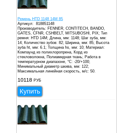
Ремень HTD 1148 14M 85
Артикул:
818851148
Производитель: FENNER, CONTITECH, BANDO,
GATES, CFNR, CSHBELT, MITSUBOSHI, PIX;
Тип
ремня: HTD 14M;
Длина, мм: 1148;
Шаг зуба, мм:
14;
Количество зубов: 82;
Ширина, мм: 85;
Высота
зуба ht, мм: 6.1;
Толщина hs, мм: 10;
Материал:
Компаунд из полихлоропрена, Корд из
стекловолокна, Полиамидная ткань;
Работа в
температурном диапазоне, °C: -20/+100;
Минимальный диаметр шкива, мм: 122;
Максимальная линейная скорость, м/с: 50.
10118
РУБ
Купить