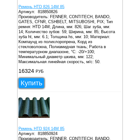
Ремень HTD 826 14M 85
Артикул:
818850826
Производитель: FENNER, CONTITECH, BANDO,
GATES, CFNR, CSHBELT, MITSUBOSHI, PIX;
Тип
ремня: HTD 14M;
Длина, мм: 826;
Шаг зуба, мм:
14;
Количество зубов: 59;
Ширина, мм: 85;
Высота
зуба ht, мм: 6.1;
Толщина hs, мм: 10;
Материал:
Компаунд из полихлоропрена, Корд из
стекловолокна, Полиамидная ткань;
Работа в
температурном диапазоне, °C: -20/+100;
Минимальный диаметр шкива, мм: 122;
Максимальная линейная скорость, м/с: 50.
16324
РУБ
Купить
Ремень HTD 924 14M 85
Артикул:
818850924
Производитель: FENNER, CONTITECH, BANDO,