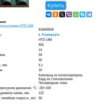
Купить
тики
бчатые ремни HTD 14M
818400826
ь:
Развернуть
HTD 14M
826
14
бов:
59
40
t, мм:
6.1
м:
10
Компаунд из полихлоропрена
Корд из стекловолокна
Полиамидная ткань
ературном диапазоне, °C:
-20/+100
диаметр шкива, мм:
122
линейная скорость, м/с:
50