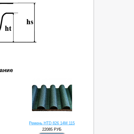
ание
Ремень HTD 826 14M 115
Ремень HT
22085
РУБ
326