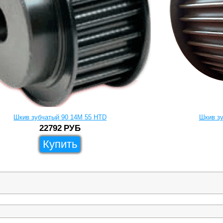
Шкив зубчатый 90 14M 55 HTD
Шкив зу
22792
РУБ
Купить