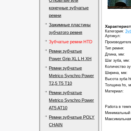
Открытые или
конечные зубчатые
ремни
Зажимные пластины
Характерис
Категория:
Зу
зубчатого ремня
Артикул:
Зубчатые ремни HTD
Производител
Тип ремня:
Ремни зубчатые
Длина, мм:
Power Grip XL L H XH
Шаг зуба, мм:
Количество зу
Ремни зубчатые
Ширина, мм:
Metrico Synchro Power
Высота зуба h
T2,5 T5 T10
Толщина hs, м
Материал:
Ремни зубчатые
Metrico Synchro Power
Работа в темп
AT5 AT10
Минимальный 
Ремни зубчатые POLY
Максимальная 
CHAIN