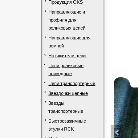
Продукция OKS
Направляющие и
профиля для
роликовых цепей
Направляющие для
ремней
Натяжители цепи
Цепи роликовые
приводные
Цепи транспортерные
Звездочки цепные
Звезды
транспортерные
Быстрозажимные
втулки RCK