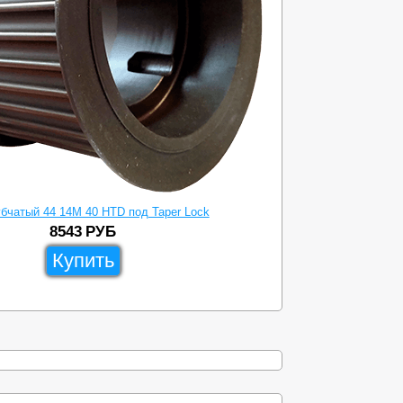
бчатый 44 14M 40 HTD под Taper Lock
8543
РУБ
Купить