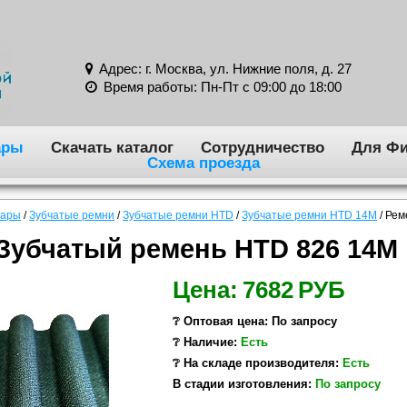
Адрес: г. Москва, ул. Нижние поля, д. 27
Время работы: Пн-Пт с 09:00 до 18:00
ары
Скачать каталог
Сотрудничество
Для Фи
Схема проезда
вары
/
Зубчатые ремни
/
Зубчатые ремни HTD
/
Зубчатые ремни HTD 14M
/
Рем
Зубчатый ремень HTD 826 14M
Цена:
7682
РУБ
❔ Оптовая цена: По запросу
❔ Наличие:
Есть
❔ На складе производителя:
Есть
В стадии изготовления:
По запросу