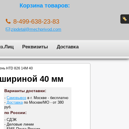
Корзина товаров:
8-499-638-23-83
zipdetal@mechprivod.com
з.Лиц
Реквизиты
Доставка
ень HTD 826 14M 40
 шириной 40 мм
Варианты доставки:
-
Самовывоз
в г. Москве - бесплатно
-
Доставка
по Москве/МО - от 380
руб.
по России:
- СДЭК
- Деловые линии
- EMS Почта России