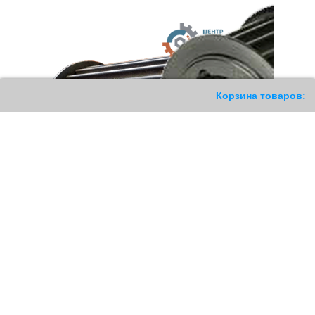
209
Корзина товаров:
Шкив зубчатый 22 8M 85
Шкив зубчатый 44 8M 50
HTD
HTD под Taper Lock
1631
РУБ
2164
РУБ
Купить
Купить