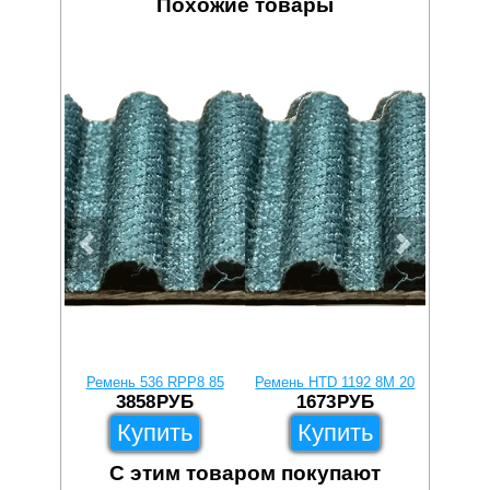
Похожие товары
Ремень 536 RPP8 85
Ремень HTD 1192 8M 20
Ремень 
3858
РУБ
1673
РУБ
2
Купить
Купить
С этим товаром покупают