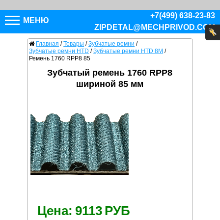
+7(499) 638-23-83
МЕНЮ
ZIPDETAL@MECHPRIVOD.COM
Главная
/
Товары
/
Зубчатые ремни
/
Зубчатые ремни HTD
/
Зубчатые ремни HTD 8M
/
Ремень 1760 RPP8 85
Зубчатый ремень 1760 RPP8
шириной 85 мм
Цена:
9113
РУБ