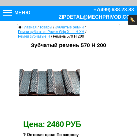
+7(499) 638-23-83
МЕНЮ
ZIPDETAL@MECHPRIVOD.COM
Главная
/
Товары
/
Зубчатые ремни
/
Ремни зубчатые Power Grip XL L H XH
/
Ремни зубчатые H
/
Ремень 570 H 200
Зубчатый ремень 570 H 200
Цена:
2460
РУБ
❔ Оптовая цена: По запросу