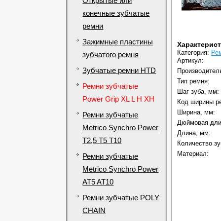
Открытые или
конечные зубчатые
ремни
Зажимные пластины
Характерис
Категория:
Ре
зубчатого ремня
Артикул:
Зубчатые ремни HTD
Производител
Тип ремня:
Ремни зубчатые
Шаг зуба, мм:
Power Grip XL L H XH
Код ширины р
Ширина, мм:
Ремни зубчатые
Дюймовая дли
Metrico Synchro Power
Длина, мм:
T2,5 T5 T10
Количество зу
Материал:
Ремни зубчатые
Metrico Synchro Power
AT5 AT10
Ремни зубчатые POLY
CHAIN