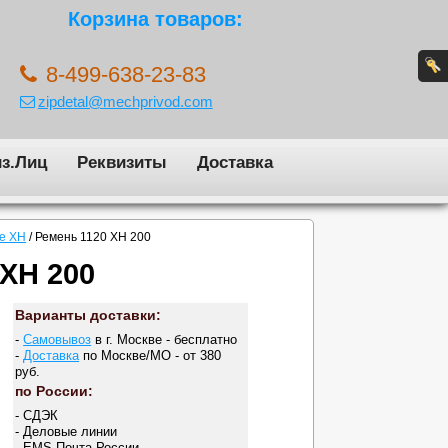
Корзина товаров:
8-499-638-23-83
zipdetal@mechprivod.com
з.Лиц
Реквизиты
Доставка
е XH
/
Ремень 1120 XH 200
 XH 200
Варианты доставки:
-
Самовывоз
в г. Москве - бесплатно
-
Доставка
по Москве/МО - от 380
руб.
по России:
- СДЭК
- Деловые линии
- EMS Почта России