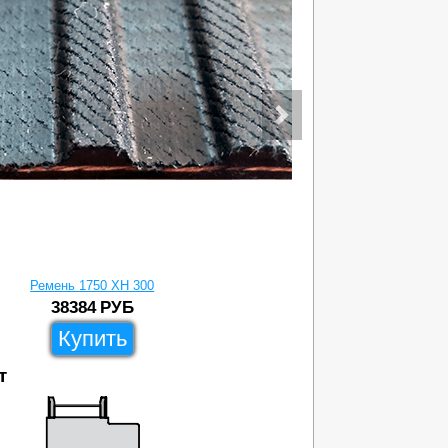
Ремень 1750 XH 300
38384
РУБ
Купить
т
39