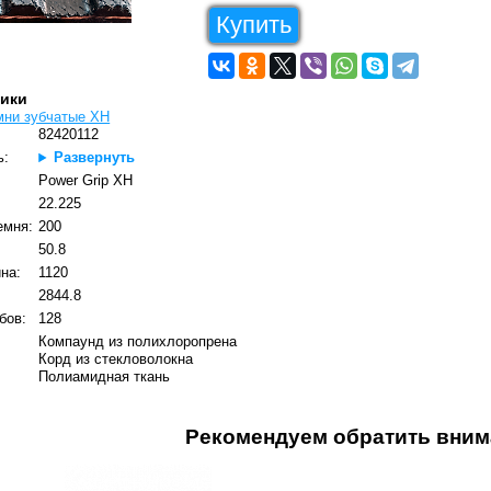
Купить
тики
мни зубчатые XH
82420112
ь:
Развернуть
Power Grip XH
22.225
емня:
200
50.8
на:
1120
2844.8
бов:
128
Компаунд из полихлоропрена
Корд из стекловолокна
Полиамидная ткань
Рекомендуем обратить вним