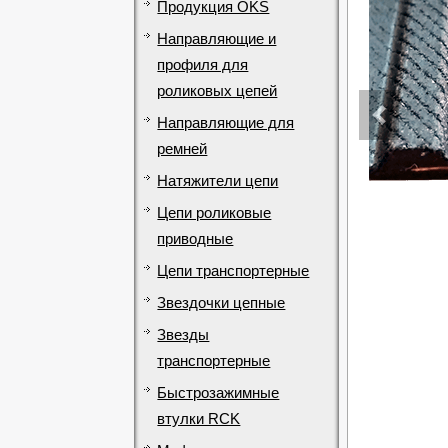
Продукция OKS
Направляющие и
профиля для
роликовых цепей
Направляющие для
ремней
Натяжители цепи
Цепи роликовые
приводные
Цепи транспортерные
Звездочки цепные
Звезды
транспортерные
Быстрозажимные
втулки RCK