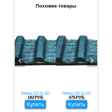
Похожие товары
Ремень 234 XL 037
Ремень 430 XL 037
Ремен
182
РУБ
475
РУБ
Купить
Купить