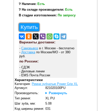
❔ Наличие:
Есть
❔ На складе производителя:
Есть
В стадии изготовления:
По запросу
Купить
Варианты доставки:
-
Самовывоз
в г. Москве - бесплатно
-
Доставка
по Москве/МО - от 380
руб.
по России:
- СДЭК
- Деловые линии
- EMS Почта России
Характеристики
Категория:
Ремни зубчатые Power Grip XL
Артикул:
821020100PU
Производитель:
Развернуть
Тип ремня:
XL PU
Шаг зуба, мм:
5.08
Код ширины ремня:
031