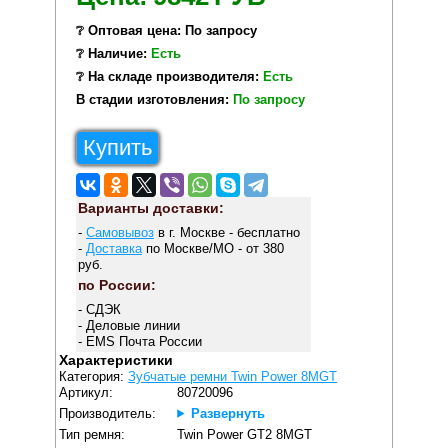
❔ Оптовая цена: По запросу
❔ Наличие:
Есть
❔ На складе производителя:
Есть
В стадии изготовления:
По запросу
Купить
Варианты доставки:
-
Самовывоз
в г. Москве - бесплатно
-
Доставка
по Москве/МО - от 380
руб.
по России:
- СДЭК
- Деловые линии
- EMS Почта России
Характеристики
Категория:
Зубчатые ремни Twin Power 8MGT
Артикул:
80720096
Производитель:
Развернуть
Тип ремня:
Twin Power GT2 8MGT