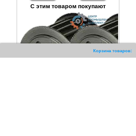
С этим товаром покупают
209
Корзина товаров:
Шкив зубчатый 192 8M 50
Шкив зубчатый 112 8M 85
HTD под Taper Lock
HTD под Taper Lock
23098
РУБ
18126
РУБ
Купить
Купить