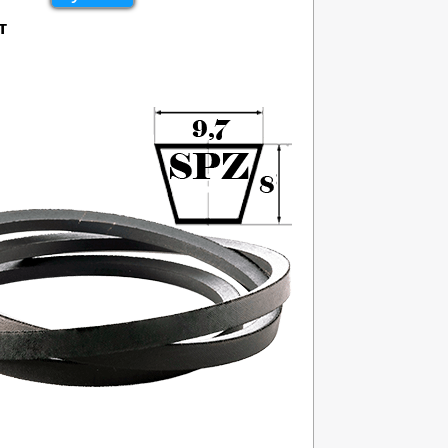
т
360