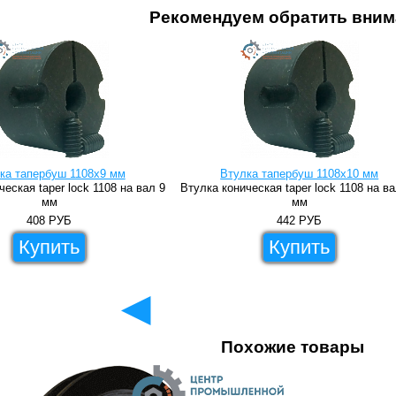
Рекомендуем обратить вним
ка тапербуш 1108x9 мм
Втулка тапербуш 1108x10 мм
еская taper lock 1108 на вал 9
Втулка коническая taper lock 1108 на в
мм
мм
408
РУБ
442
РУБ
Купить
Купить
◄
Похожие товары