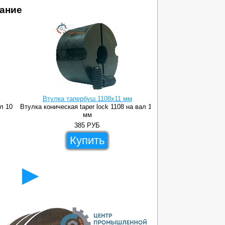
ание
Втулка тапербуш 1108x11 мм
Втулка тапе
ал 10
Втулка коническая taper lock 1108 на вал 11
Втулка коническая ta
мм
385
РУБ
35
Купить
Ку
►