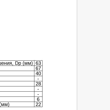
ения, Dp (мм)
63
67
)
40
-
28
-
-
6
(мм)
22