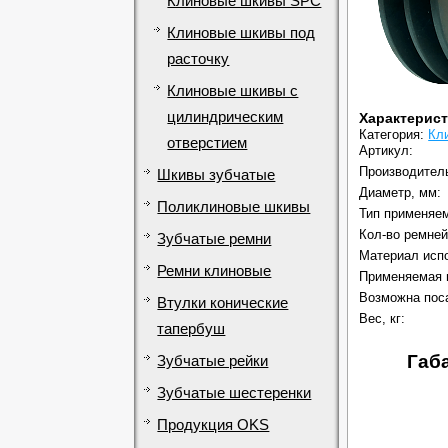
Клиновые шкивы SPC
Клиновые шкивы под
расточку
Клиновые шкивы с
цилиндрическим
Характерис
Категория:
Кл
отверстием
Артикул:
Производител
Шкивы зубчатые
Диаметр, мм:
Поликлиновые шкивы
Тип применяем
Кол-во ремней
Зубчатые ремни
Материал исп
Ремни клиновые
Применяемая 
Возможна поса
Втулки конические
Вес, кг:
тапербуш
Габ
Зубчатые рейки
Зубчатые шестеренки
Продукция OKS