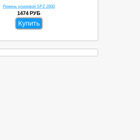
Ремень клиновой SPZ 2800
1474
РУБ
Купить
ы
Доставка
Схема проезда
8-499-638-23-83
zipdetal@mechprivod.com
алоги
Адрес: г. Москва, ул. Нижние поля, д. 27
Время работы: Пн-Пт с 09:00 до 18:00