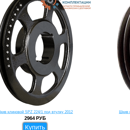
кив клиновой SPZ 224/1 под втулку 2012
Шкив 
2964
РУБ
Купить