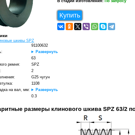
В стадии изготовления:
По запросу
Купить
тики
иновые шкивы SPZ
91100632
ь:
Развернуть
63
ого ремня:
SPZ
:
2
олнения:
G25 чугун
втулка:
1108
дка на вал, мм:
Развернуть
0.3
аритные размеры клинового шкива SPZ 63/2 по