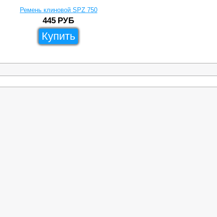
Ремень клиновой SPZ 750
445
РУБ
Купить
Товары
Скачать каталог
Сотрудничество
Для Физ.Лиц
Реквизит
Сервис
Доставка
нового ремня
Роликовые цепи
Самовывоз
вые шкивы
Звездочки цепные
Скачать кат
чатые
Быстрозажимные втулки
ремни
Кулачковые муфты
е втулки TAPER LOCK
Подшипниковые узлы