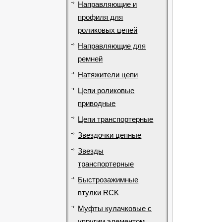
Направляющие и
профиля для
роликовых цепей
Направляющие для
ремней
Натяжители цепи
Цепи роликовые
приводные
Цепи транспортерные
Звездочки цепные
Звезды
транспортерные
Быстрозажимные
втулки RCK
Муфты кулачковые с
упругим элементом