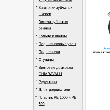
Заготовки зубчатых
шкивов
Викели зубчатых
ремней
Кольца и шайбы
Подшипниковые узлы
Втул
Подшипники
Втулка конич
Ступицы
Винтовые домкраты
CHIARAVALLI
Редукторы
Электродвигатели
Пластик PE 1000 и PE
500