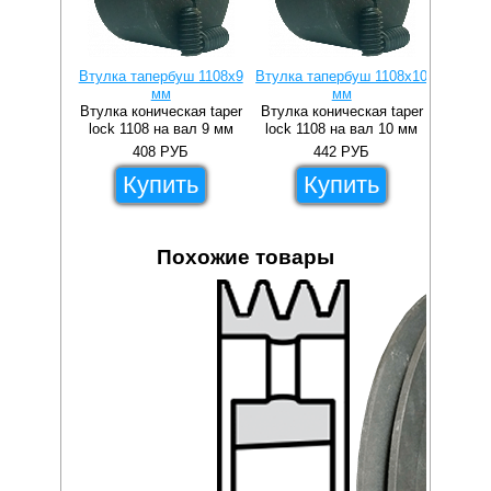
Втулка тапербуш 1108x9
Втулка тапербуш 1108x10
Втулка 
мм
мм
Втулка коническая taper
Втулка коническая taper
Втулка 
lock 1108 на вал 9 мм
lock 1108 на вал 10 мм
lock 1
408
РУБ
442
РУБ
Купить
Купить
Похожие товары