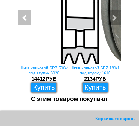
Шкив клиновой SPZ 500/4
Шкив клиновой SPZ 180/1
Шкив кл
под втулку 3020
под втулку 1610
под
14412
РУБ
2134
РУБ
1
Купить
Купить
С этим товаром покупают
360
Корзина товаров: