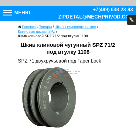
+7(499) 638-23-83
МЕНЮ
ZIPDETAL@MECHPRIVOD.COM
Главная
/
Товары
/
Шкивы клинового ремня
/
Клиновые шкивы SPZ
/
Шкив клиновой SPZ 71/2 под втулку 1108
Шкив клиновой чугунный SPZ 71/2
под втулку 1108
SPZ 71 двухручьевой под Taper Lock