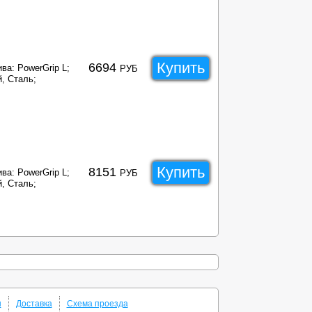
Купить
6694
ва: PowerGrip L;
РУБ
, Сталь;
Купить
8151
ва: PowerGrip L;
РУБ
, Сталь;
ы
Доставка
Схема проезда