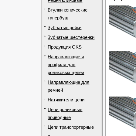
Ремни клиновые
Втулки конические
тапербуш
Зубчатые рейки
Зубчатые шестеренки
Продукция OKS
Направляющие и
профиля для
роликовых цепей
Направляющие для
ремней
Натяжители цепи
Цепи роликовые
приводные
Цепи транспортерные