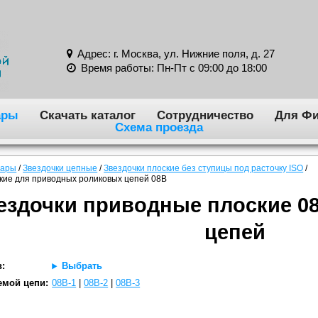
Адрес: г. Москва, ул. Нижние поля, д. 27
Время работы: Пн-Пт с 09:00 до 18:00
ары
Скачать каталог
Сотрудничество
Для Фи
Схема проезда
вары
/
Звездочки цепные
/
Звездочки плоские без ступицы под расточку ISO
/
ские для приводных роликовых цепей 08B
ездочки приводные плоские 0
цепей
в:
Выбрать
емой цепи:
08B-1
|
08B-2
|
08B-3