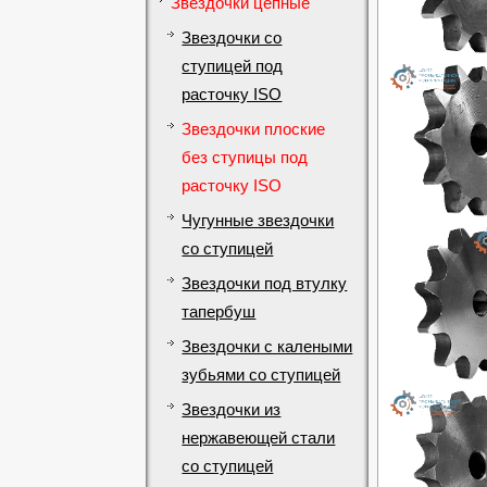
Звездочки цепные
Звездочки со
ступицей под
расточку ISO
Звездочки плоские
без ступицы под
расточку ISO
Чугунные звездочки
со ступицей
Звездочки под втулку
тапербуш
Звездочки с калеными
зубьями со ступицей
Звездочки из
нержавеющей стали
со ступицей