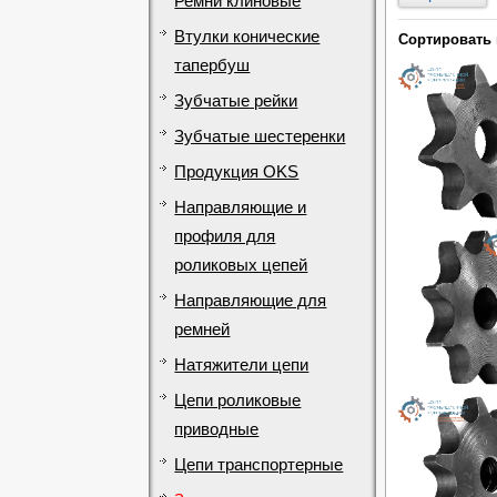
Ремни клиновые
Втулки конические
Сортировать 
тапербуш
Зубчатые рейки
Зубчатые шестеренки
Продукция OKS
Направляющие и
профиля для
роликовых цепей
Направляющие для
ремней
Натяжители цепи
Цепи роликовые
приводные
Цепи транспортерные