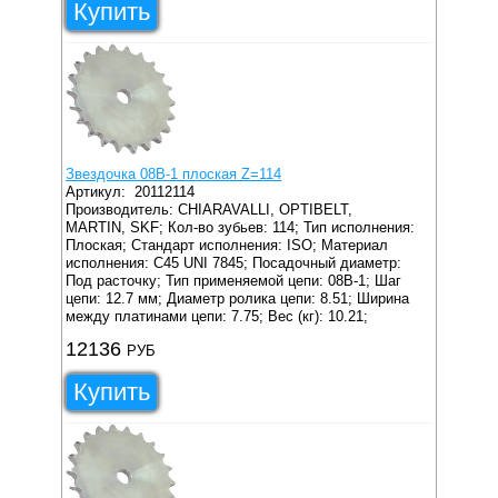
Купить
Звездочка 08B-1 плоская Z=114
Артикул:
20112114
Производитель: CHIARAVALLI, OPTIBELT,
MARTIN, SKF;
Кол-во зубьев: 114;
Тип исполнения:
Плоская;
Стандарт исполнения: ISO;
Материал
исполнения: C45 UNI 7845;
Посадочный диаметр:
Под расточку;
Тип применяемой цепи: 08B-1;
Шаг
цепи: 12.7 мм;
Диаметр ролика цепи: 8.51;
Ширина
между платинами цепи: 7.75;
Вес (кг): 10.21;
12136
РУБ
Купить