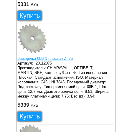
5331
РУБ
Купить
Звездочка 08B-1 плоская Z=75
Артикул:
20112075
Производитель: CHIARAVALLI, OPTIBELT,
MARTIN, SKF;
Кол-во зубьев: 75;
Тип исполнения:
Плоская;
Стандарт исполнения: ISO;
Материал
исполнения: C45 UNI 7845;
Посадочный диаметр:
Под расточку;
Тип применяемой цепи: 08B-1;
Шаг
цепи: 12.7 мм;
Диаметр ролика цепи: 8.51;
Ширина
между платинами цепи: 7.75;
Вес (кг): 3.94;
5339
РУБ
Купить