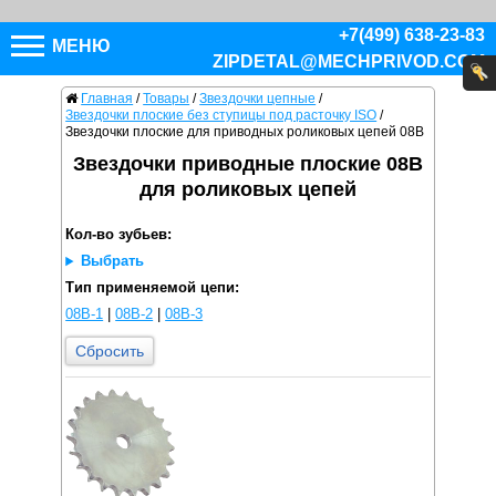
+7(499) 638-23-83
МЕНЮ
ZIPDETAL@MECHPRIVOD.COM
Главная
/
Товары
/
Звездочки цепные
/
Звездочки плоские без ступицы под расточку ISO
/
Звездочки плоские для приводных роликовых цепей 08B
Звездочки приводные плоские 08B
для роликовых цепей
Кол-во зубьев:
Выбрать
Тип применяемой цепи:
08B-1
|
08B-2
|
08B-3
Сбросить