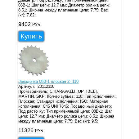
диаметр: Под расточку;
Тип применяемой цепи:
08B-1;
Шаг цепи: 12.7 мм;
Диаметр ролика цепи:
8.51;
Ширина между платинами цепи: 7.75;
Вес
(кг): 7.82;
9402
РУБ
Купить
Звездочка 08B-1 плоская Z=110
Артикул:
20112110
Производитель: CHIARAVALLI, OPTIBELT,
MARTIN, SKF;
Кол-во зубьев: 110;
Тип исполнения:
Плоская;
Стандарт исполнения: ISO;
Материал
исполнения: C45 UNI 7845;
Посадочный диаметр:
Под расточку;
Тип применяемой цепи: 08B-1;
Шаг
цепи: 12.7 мм;
Диаметр ролика цепи: 8.51;
Ширина
между платинами цепи: 7.75;
Вес (кг): 9.5;
11326
РУБ