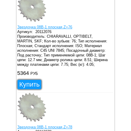
Звездочка 08B-1 плоская Z=76
Артикул:
20112076
Производитель: CHIARAVALLI, OPTIBELT,
MARTIN, SKF;
Кол-во зубьев: 76;
Тип исполнения:
Плоская;
Стандарт исполнения: ISO;
Материал
исполнения: C45 UNI 7845;
Посадочный диаметр:
Под расточку;
Тип применяемой цепи: 08B-1;
Шаг
цепи: 12.7 мм;
Диаметр ролика цепи: 8.51;
Ширина
между платинами цепи: 7.75;
Вес (кг): 4.05;
5364
РУБ
Купить
Звездочка 08B-1 плоская Z=78