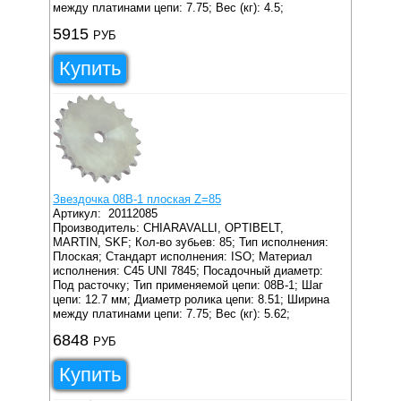
между платинами цепи: 7.75;
Вес (кг): 4.5;
5915
РУБ
Купить
Звездочка 08B-1 плоская Z=85
Артикул:
20112085
Производитель: CHIARAVALLI, OPTIBELT,
MARTIN, SKF;
Кол-во зубьев: 85;
Тип исполнения:
Плоская;
Стандарт исполнения: ISO;
Материал
исполнения: C45 UNI 7845;
Посадочный диаметр:
Под расточку;
Тип применяемой цепи: 08B-1;
Шаг
цепи: 12.7 мм;
Диаметр ролика цепи: 8.51;
Ширина
между платинами цепи: 7.75;
Вес (кг): 5.62;
6848
РУБ
Купить