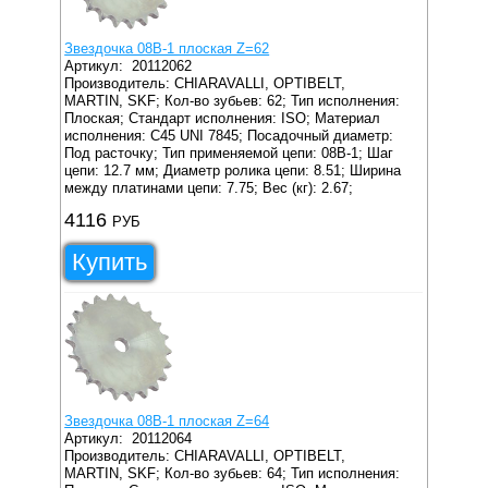
Звездочка 08B-1 плоская Z=62
Артикул:
20112062
Производитель: CHIARAVALLI, OPTIBELT,
MARTIN, SKF;
Кол-во зубьев: 62;
Тип исполнения:
Плоская;
Стандарт исполнения: ISO;
Материал
исполнения: C45 UNI 7845;
Посадочный диаметр:
Под расточку;
Тип применяемой цепи: 08B-1;
Шаг
цепи: 12.7 мм;
Диаметр ролика цепи: 8.51;
Ширина
между платинами цепи: 7.75;
Вес (кг): 2.67;
4116
РУБ
Купить
Звездочка 08B-1 плоская Z=64
Артикул:
20112064
Производитель: CHIARAVALLI, OPTIBELT,
MARTIN, SKF;
Кол-во зубьев: 64;
Тип исполнения: