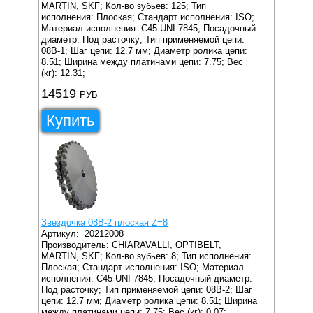
MARTIN, SKF;
Кол-во зубьев: 125;
Тип
исполнения: Плоская;
Стандарт исполнения: ISO;
Материал исполнения: C45 UNI 7845;
Посадочный
диаметр: Под расточку;
Тип применяемой цепи:
08B-1;
Шаг цепи: 12.7 мм;
Диаметр ролика цепи:
8.51;
Ширина между платинами цепи: 7.75;
Вес
(кг): 12.31;
14519
РУБ
Купить
Звездочка 08B-2 плоская Z=8
Артикул:
20212008
Производитель: CHIARAVALLI, OPTIBELT,
MARTIN, SKF;
Кол-во зубьев: 8;
Тип исполнения:
Плоская;
Стандарт исполнения: ISO;
Материал
исполнения: C45 UNI 7845;
Посадочный диаметр:
Под расточку;
Тип применяемой цепи: 08B-2;
Шаг
цепи: 12.7 мм;
Диаметр ролика цепи: 8.51;
Ширина
между платинами цепи: 7.75;
Вес (кг): 0.07;