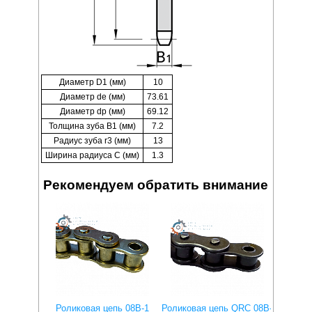
Диаметр D1 (мм)
10
Диаметр de (мм)
73.61
Диаметр dp (мм)
69.12
Толщина зуба B1 (мм)
7.2
Радиус зуба r3 (мм)
13
Ширина радиуса C (мм)
1.3
Рекомендуем обратить внимание
Роликовая цепь 08B-1
Роликовая цепь QRC 08B-
Ролико