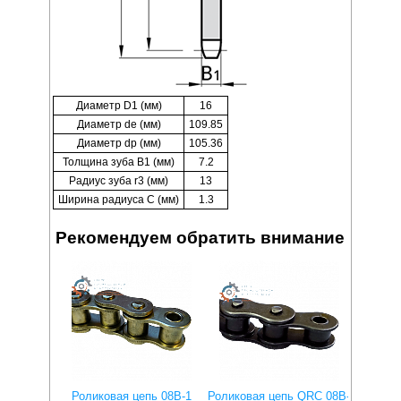
Диаметр D1 (мм)
16
Диаметр de (мм)
109.85
Диаметр dp (мм)
105.36
Толщина зуба B1 (мм)
7.2
Радиус зуба r3 (мм)
13
Ширина радиуса C (мм)
1.3
Рекомендуем обратить внимание
Роликовая цепь 08B-1
Роликовая цепь QRC 08B-
Ролико