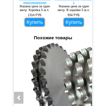
никелированная
1
прямы
Указана цена за один
Указана цена за один
Указа
метр. Коробка 5 м.п.
метр. В коробке 5 м.п.
метр.
1314
РУБ
834
РУБ
Купить
Купить
Похожие товары