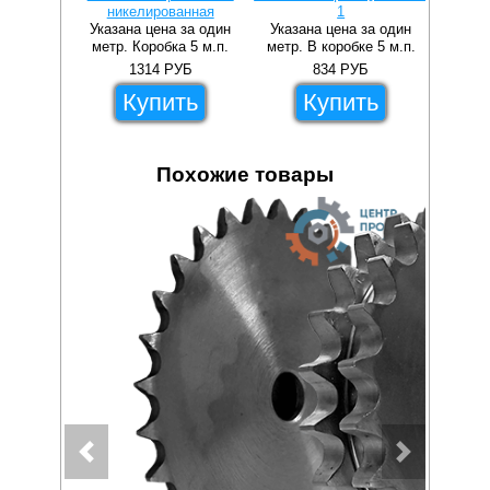
никелированная
1
прямы
Указана цена за один
Указана цена за один
Указа
метр. Коробка 5 м.п.
метр. В коробке 5 м.п.
метр.
1314
РУБ
834
РУБ
Купить
Купить
Похожие товары