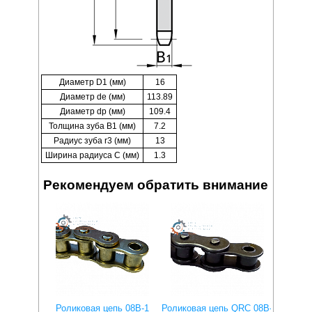
Диаметр D1 (мм)
16
Диаметр de (мм)
113.89
Диаметр dp (мм)
109.4
Толщина зуба B1 (мм)
7.2
Радиус зуба r3 (мм)
13
Ширина радиуса C (мм)
1.3
Рекомендуем обратить внимание
Роликовая цепь 08B-1
Роликовая цепь QRC 08B-
Ролико