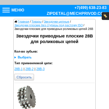
+7(499) 638-23-83
МЕНЮ
ZIPDETAL@MECHPRIVOD.COM
Главная
/
Товары
/
Звездочки цепные
/
Звездочки плоские без ступицы под расточку ISO
/
Звездочки плоские для приводных роликовых цепей 28B
Звездочки приводные плоские 28B
для роликовых цепей
Кол-во зубьев:
Выбрать
Тип применяемой цепи:
28B-1
|
28B-2
|
28B-3
Сбросить