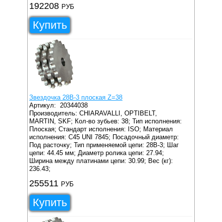
192208
РУБ
Купить
Звездочка 28B-3 плоская Z=38
Артикул:
20344038
Производитель: CHIARAVALLI, OPTIBELT,
MARTIN, SKF;
Кол-во зубьев: 38;
Тип исполнения:
Плоская;
Стандарт исполнения: ISO;
Материал
исполнения: C45 UNI 7845;
Посадочный диаметр:
Под расточку;
Тип применяемой цепи: 28B-3;
Шаг
цепи: 44.45 мм;
Диаметр ролика цепи: 27.94;
Ширина между платинами цепи: 30.99;
Вес (кг):
236.43;
255511
РУБ
Купить