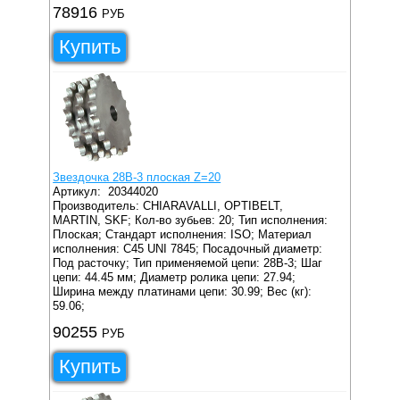
78916
РУБ
Купить
Звездочка 28B-3 плоская Z=20
Артикул:
20344020
Производитель: CHIARAVALLI, OPTIBELT,
MARTIN, SKF;
Кол-во зубьев: 20;
Тип исполнения:
Плоская;
Стандарт исполнения: ISO;
Материал
исполнения: C45 UNI 7845;
Посадочный диаметр:
Под расточку;
Тип применяемой цепи: 28B-3;
Шаг
цепи: 44.45 мм;
Диаметр ролика цепи: 27.94;
Ширина между платинами цепи: 30.99;
Вес (кг):
59.06;
90255
РУБ
Купить