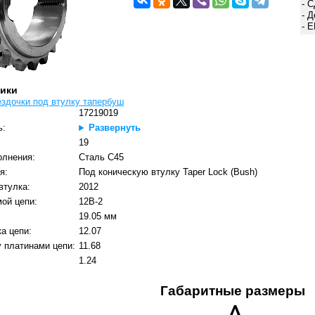
- 
- 
- 
тики
ездочки под втулку тапербуш
17219019
ь:
Развернуть
:
19
олнения:
Сталь C45
я:
Под коническую втулку Taper Lock (Bush)
втулка:
2012
ой цепи:
12B-2
19.05 мм
а цепи:
12.07
 платинами цепи:
11.68
1.24
Габаритные размеры