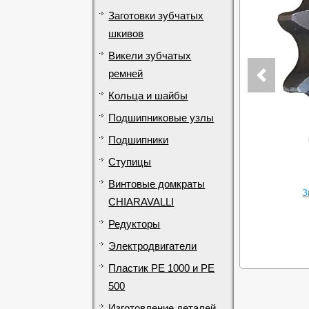
Заготовки зубчатых
шкивов
Викели зубчатых
ремней
Кольца и шайбы
Подшипниковые узлы
Подшипники
Ступицы
Винтовые домкраты
З
CHIARAVALLI
Редукторы
Электродвигатели
Пластик PE 1000 и PE
500
Изготовление деталей