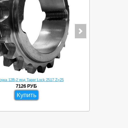
очка 12B-2 под Taper Lock 2517 Z=25
Звездочка 
7126
РУБ
Купить