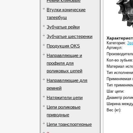
Ремни клиновые
Втулки конические
тапербуш
Зубчатые рейки
Зубчатые шестеренки
Характерис
Категория:
Зв
Продукция OKS
Артикул:
Производител
Направляющие и
Кол-во зубьев
профиля для
Материал исп
роликовых цепей
Тип исполнени
Применяемая 
Направляющие для
Тип применяем
ремней
Шаг цепи:
Натяжители цепи
Диаметр ролик
Ширина между
Цепи роликовые
Вес (кг):
приводные
Цепи транспортерные