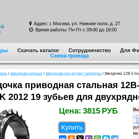
Адрес: г. Москва, ул. Нижние поля, д. 27
Время работы: Пн-Пт с 09:00 до 18:00
ары
Скачать каталог
Сотрудничество
Для Фи
Схема проезда
вары
/
Звездочки цепные
/
Звездочки под втулку тапербуш
/
Звездочка 12B-2 по
дочка приводная стальная 12B
K 2012 19 зубьев для двухряд
Цена:
3815
РУБ
Ва
-
С
-
Д
Купить
руб
по