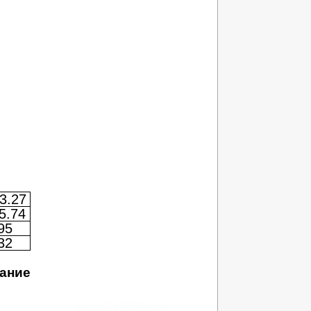
3.27
5.74
95
32
ание