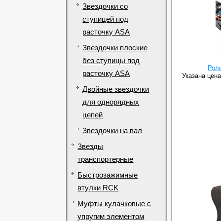
Звездочки со
ступицей под
расточку ASA
Звездочки плоские
без ступицы под
Рол
расточку ASA
Указана цена
Двойные звездочки
для однорядных
цепей
Звездочки на вал
Звезды
транспортерные
Быстрозажимные
втулки RCK
Муфты кулачковые с
упругим элементом