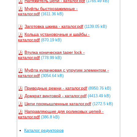
Натяжитель цепи - каталог.pdf
(1765.49 kB)
Муфты быстрозажимные -
каталог.pdf
(1611.36 kB)
Заготовка шкива - каталог.pdf
(1139.05 kB)
Кольца установочные и шайбы -
каталог.pdf
(870.19 kB)
Втулка коническая taper lock -
каталог.pdf
(778.99 kB)
Муфта кулачковая с упругим элементом -
каталог.pdf
(3054.64 kB)
Приводные ремни - каталог.pdf
(8950.76 kB)
Домкрат винтовой - каталог.pdf
(4413.49 kB)
Цепи промышленные каталог.pdf
(1272.5 kB)
Направляющие для роликовых цепей -
каталог.pdf
(386.8 kB)
Каталог редукторов