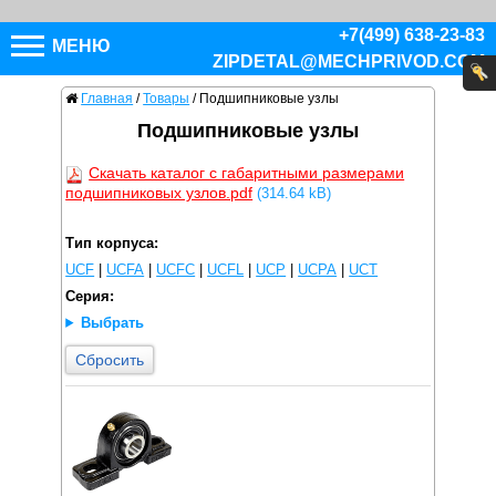
+7(499) 638-23-83
МЕНЮ
ZIPDETAL@MECHPRIVOD.COM
Главная
/
Товары
/
Подшипниковые узлы
Подшипниковые узлы
Скачать каталог с габаритными размерами
подшипниковых узлов.pdf
(314.64 kB)
Тип корпуса:
UCF
|
UCFA
|
UCFC
|
UCFL
|
UCP
|
UCPA
|
UCT
Серия:
Выбрать
Сбросить