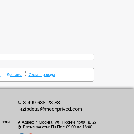
ы
Доставка
Схема проезда
8-499-638-23-83
zipdetal@mechprivod.com
алоги
Адрес: г. Москва, ул. Нижние поля, д. 27
Время работы: Пн-Пт с 09:00 до 18:00