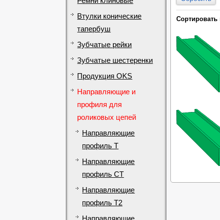
Ремни клиновые
Втулки конические
Сортировать 
тапербуш
Зубчатые рейки
Зубчатые шестеренки
Продукция OKS
Направляющие и
профиля для
роликовых цепей
Направляющие
профиль T
Направляющие
профиль CT
Направляющие
профиль T2
Направляющие