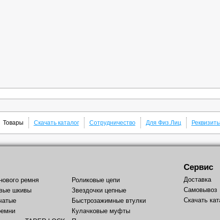
Товары
Скачать каталог
Сотрудничество
Для Физ.Лиц
Реквизит
Сервис
Доставка
нового ремня
Роликовые цепи
Самовывоз
вые шкивы
Звездочки цепные
Скачать кат
чатые
Быстрозажимные втулки
ремни
Кулачковые муфты