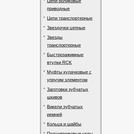
Цепи роликовые
приводные
Цепи транспортерные
Звездочки цепные
Звезды
транспортерные
Быстрозажимные
втулки RCK
Муфты кулачковые с
упругим элементом
Заготовки зубчатых
шкивов
Викели зубчатых
ремней
Кольца и шайбы
Подшипниковые узлы