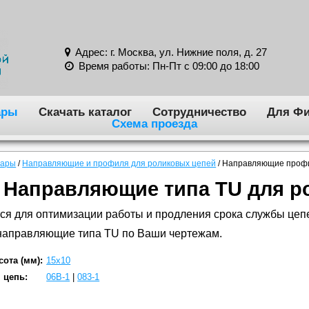
Адрес: г. Москва, ул. Нижние поля, д. 27
Время работы: Пн-Пт с 09:00 до 18:00
ары
Скачать каталог
Сотрудничество
Для Фи
Схема проезда
вары
/
Направляющие и профиля для роликовых цепей
/
Направляющие проф
Направляющие типа TU для р
ся для оптимизации работы и продления срока службы цепе
направляющие типа TU по Ваши чертежам.
ота (мм):
15x10
 цепь:
06B-1
|
083-1