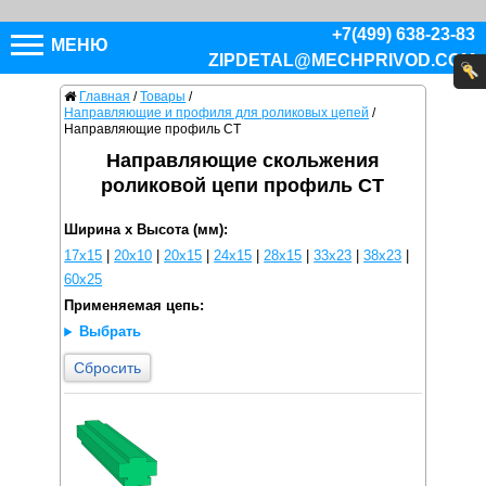
+7(499) 638-23-83
МЕНЮ
ZIPDETAL@MECHPRIVOD.COM
Главная
/
Товары
/
Направляющие и профиля для роликовых цепей
/
Направляющие профиль CT
Направляющие скольжения
роликовой цепи профиль CT
Ширина x Высота (мм):
17x15
|
20x10
|
20x15
|
24x15
|
28x15
|
33x23
|
38x23
|
60x25
Применяемая цепь:
Выбрать
Сбросить