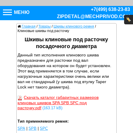
+7(499) 638-23-83
МЕНЮ
ZIPDETAL@MECHPRIVOD.COM
Главная
/
Товары
/
Шкивы клинового ремня
/
Клиновые шкивы под расточку
Шкивы клиновые под расточку
посадочного диаметра
Данный тип исполнения клинового шкива
предназначен для расточки под вал
оборудования на котором он будет установлен.
Этот вид применяется в том случае, если
нагрузочные характеристики очень велики или
вал не стандарный (у шкива под втулку Taper
Lock нет такого диаметра).
Скачать каталог габаритных размеров
клиновых шкивов SPA SPB SPC под
расточку.pdf
(163.17 kB)
Тип применяемого ремня:
SPA
|
SPB
|
SPC