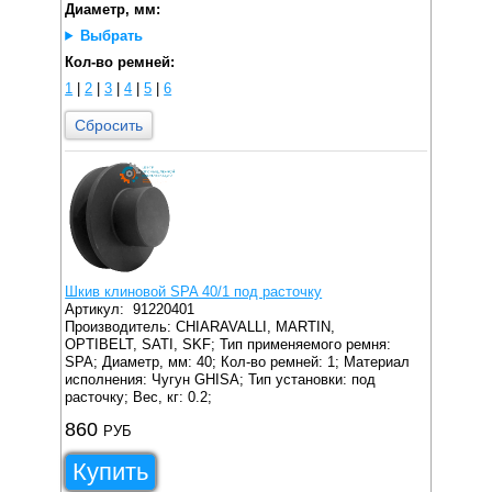
Диаметр, мм:
Выбрать
Кол-во ремней:
1
|
2
|
3
|
4
|
5
|
6
Сбросить
Шкив клиновой SPA 40/1 под расточку
Артикул:
91220401
Производитель: CHIARAVALLI, MARTIN,
OPTIBELT, SATI, SKF;
Тип применяемого ремня:
SPA;
Диаметр, мм: 40;
Кол-во ремней: 1;
Материал
исполнения: Чугун GHISA;
Тип установки: под
расточку;
Вес, кг: 0.2;
860
РУБ
Купить