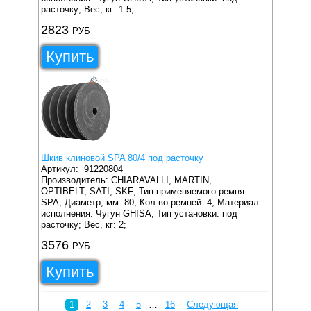
расточку;
Вес, кг: 1.5;
2823
РУБ
Купить
Шкив клиновой SPA 80/4 под расточку
Артикул:
91220804
Производитель: CHIARAVALLI, MARTIN,
OPTIBELT, SATI, SKF;
Тип применяемого ремня:
SPA;
Диаметр, мм: 80;
Кол-во ремней: 4;
Материал
исполнения: Чугун GHISA;
Тип установки: под
расточку;
Вес, кг: 2;
3576
РУБ
Купить
1
2
3
4
5
…
16
Следующая