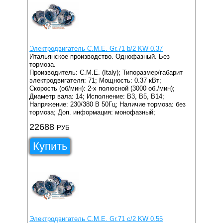
Электродвигатель C.M.E. Gr.71 b/2 KW 0.37
Итальянское производство. Однофазный. Без
тормоза.
Производитель: C.M.E. (Italy);
Типоразмер/габарит
электродвигателя: 71;
Мощность: 0.37 кВт;
Скорость (об/мин): 2-х полюсной (3000 об./мин);
Диаметр вала: 14;
Исполнение: B3, B5, B14;
Напряжение: 230/380 В 50Гц;
Наличие тормоза: без
тормоза;
Доп. информация: монофазный;
22688
РУБ
Купить
Электродвигатель C.M.E. Gr.71 c/2 KW 0.55