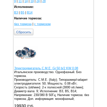
9
|
11
|
14
|
19
|
24
|
28
Исполнение:
B3
|
B5
|
B14
Наличие тормоза:
без тормоза
|
с тормозом
Сбросить
Электродвигатель C.M.E. Gr.50 b/2 KW 0.08
Итальянское производство. Однофазный. Без
тормоза.
Производитель: C.M.E. (Italy);
Типоразмер/габарит
электродвигателя: 50;
Мощность: 0.08 кВт;
Скорость (об/мин): 2-х полюсной (3000 об./мин);
Диаметр вала: 9;
Исполнение: B3, B5, B14;
Напряжение: 230/380 В 50Гц;
Наличие тормоза: без
тормоза;
Доп. информация: монофазный;
19930
РУБ