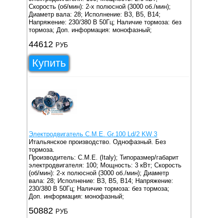
Скорость (об/мин): 2-х полюсной (3000 об./мин);
Диаметр вала: 28;
Исполнение: B3, B5, B14;
Напряжение: 230/380 В 50Гц;
Наличие тормоза: без
тормоза;
Доп. информация: монофазный;
44612
РУБ
Купить
Электродвигатель C.M.E. Gr.100 Ld/2 KW 3
Итальянское производство. Однофазный. Без
тормоза.
Производитель: C.M.E. (Italy);
Типоразмер/габарит
электродвигателя: 100;
Мощность: 3 кВт;
Скорость
(об/мин): 2-х полюсной (3000 об./мин);
Диаметр
вала: 28;
Исполнение: B3, B5, B14;
Напряжение:
230/380 В 50Гц;
Наличие тормоза: без тормоза;
Доп. информация: монофазный;
50882
РУБ