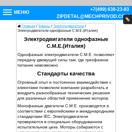
+7(499) 638-23-83
МЕНЮ
ZIPDETAL@MECHPRIVOD.COM
Главная
/
Товары
/
Электродвигатели
/
Электродвигатели однофазные C.M.E.(Италия)
Электродвигатели однофазные
C.M.E.(Италия)
Однофазные электродвигатели C.M.E. позволяют
передачу движущей силы там, где трехфазное
питание невозможно.
Стандарты качества
Огромный опыт и постоянное взаимодействие с
клиентами позволили компании разработать и
внедрить разнообразные технические решения
для различных областей применения моторов.
Монофазные двигатели C.M.E. производятся в
соответствии с европейскими и международными
стандартами IEC. Электродвигатели
проверяются в специально оборудованном
испытательном цехе. Моторы собираются с