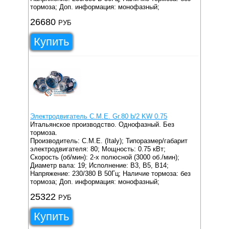
тормоза;
Доп. информация: монофазный;
26680
РУБ
Купить
Электродвигатель C.M.E. Gr.80 b/2 KW 0.75
Итальянское производство. Однофазный. Без
тормоза.
Производитель: C.M.E. (Italy);
Типоразмер/габарит
электродвигателя: 80;
Мощность: 0.75 кВт;
Скорость (об/мин): 2-х полюсной (3000 об./мин);
Диаметр вала: 19;
Исполнение: B3, B5, B14;
Напряжение: 230/380 В 50Гц;
Наличие тормоза: без
тормоза;
Доп. информация: монофазный;
25322
РУБ
Купить