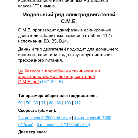
использованием изоляционных материалов
класса "F" и выше.
Модельный ряд электродвигателей
C.M.E.
C.M.E. производит однофазные асинхронные
двигатели габаритных размеров от 50 до 112 в
исполнении B3, B5, B14.
Данный тип двигателей подходит для домашнего
использования или когда отсутствует источник
трехфазного питания.
Каталог с подробными техническими
характеристиками электродвигателей
C.M.E..pdf
(1371.89 kB)
Типоразмер/габарит электродвигателя:
50
|
56
|
63
|
71
|
80
|
90
|
100
|
112
Скорость (об/мин):
2-х полюсной (3000 об./мин)
|
4-х полюсный (1500
об./мин)
|
6-и полюсный (1000 об./мин)
Диаметр вала: