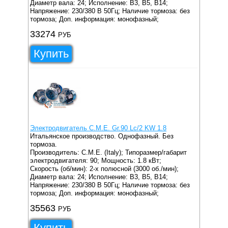
Диаметр вала: 24;
Исполнение: B3, B5, B14;
Напряжение: 230/380 В 50Гц;
Наличие тормоза: без
тормоза;
Доп. информация: монофазный;
33274
РУБ
Купить
Электродвигатель C.M.E. Gr.90 Lc/2 KW 1.8
Итальянское производство. Однофазный. Без
тормоза.
Производитель: C.M.E. (Italy);
Типоразмер/габарит
электродвигателя: 90;
Мощность: 1.8 кВт;
Скорость (об/мин): 2-х полюсной (3000 об./мин);
Диаметр вала: 24;
Исполнение: B3, B5, B14;
Напряжение: 230/380 В 50Гц;
Наличие тормоза: без
тормоза;
Доп. информация: монофазный;
35563
РУБ
Купить