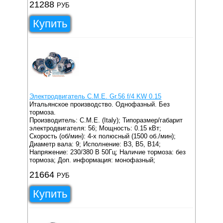
21288
РУБ
Купить
Электродвигатель C.M.E. Gr.56 f/4 KW 0.15
Итальянское производство. Однофазный. Без
тормоза.
Производитель: C.M.E. (Italy);
Типоразмер/габарит
электродвигателя: 56;
Мощность: 0.15 кВт;
Скорость (об/мин): 4-х полюсный (1500 об./мин);
Диаметр вала: 9;
Исполнение: B3, B5, B14;
Напряжение: 230/380 В 50Гц;
Наличие тормоза: без
тормоза;
Доп. информация: монофазный;
21664
РУБ
Купить