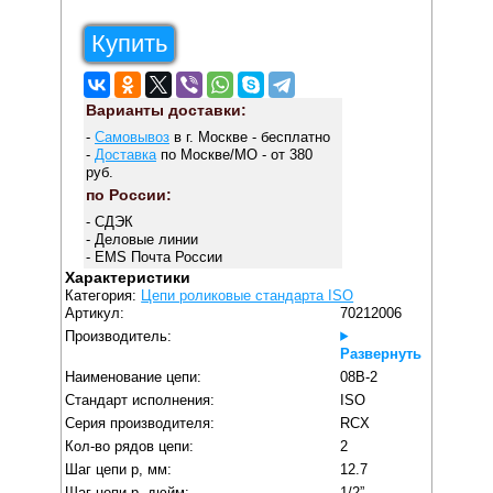
Купить
Варианты доставки:
-
Самовывоз
в г. Москве - бесплатно
-
Доставка
по Москве/МО - от 380
руб.
по России:
- СДЭК
- Деловые линии
- EMS Почта России
Характеристики
Категория:
Цепи роликовые стандарта ISO
Артикул:
70212006
Производитель:
Развернуть
Наименование цепи:
08B-2
Стандарт исполнения:
ISO
Серия производителя:
RCX
Кол-во рядов цепи:
2
Шаг цепи p, мм:
12.7
Шаг цепи p, дюйм:
1/2”