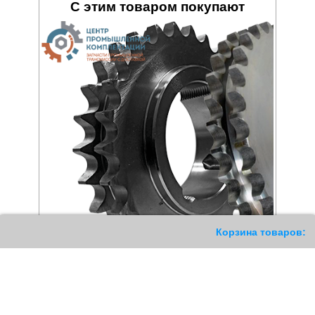
С этим товаром покупают
136
Корзина товаров:
Звездочка 08B-2 под Taper
Звездочка 08B-2 плоская
Lock 2012 Z=30
Z=55
3276
РУБ
6307
РУБ
Купить
Купить