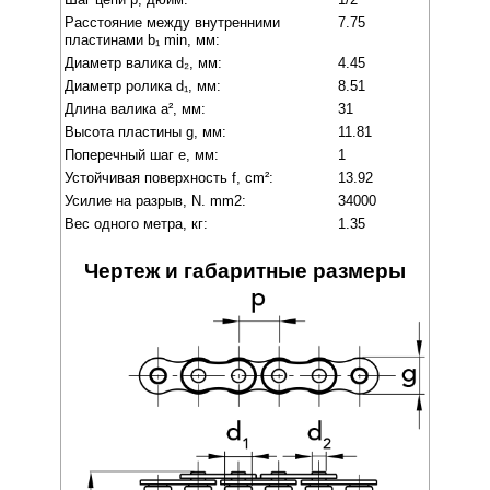
Расстояние между внутренними
7.75
пластинами b₁ min, мм:
Диаметр валика d₂, мм:
4.45
Диаметр ролика d₁, мм:
8.51
Длина валика a², мм:
31
Высота пластины g, мм:
11.81
Поперечный шаг e, мм:
1
Устойчивая поверхность f, cm²:
13.92
Усилие на разрыв, N. mm2:
34000
Вес одного метра, кг:
1.35
Чертеж и габаритные размеры