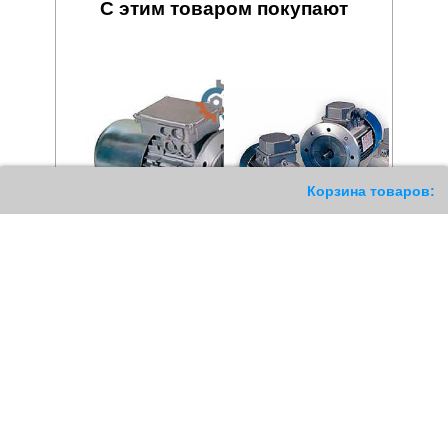
С этим товаром покупают
114
Корзина товаров:
Электродвигатель C.M.E.
Электродвигатель C.M.E.
Gr.100 Ld 4/8 KW 1.8-0.9
Gr.100 Lb/4 KW 2.2 с
тормозом
52962
РУБ
63975
РУБ
Купить
Купить