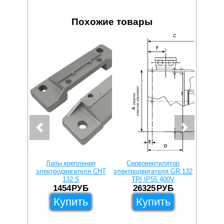
Похожие товары
Лапы крепления
Сервовентилятор
Серв
электродвигателя CHT
электродвигателя GR 132
электрод
132 S
TRI IP55 400V
MON
1454
РУБ
26325
РУБ
1
Купить
Купить