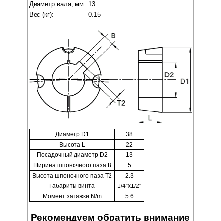
Диаметр вала, мм:
13
Вес (кг):
0.15
Диаметр D1
38
Высота L
22
Посадочный диаметр D2
13
Ширина шпоночного паза B
5
Высота шпоночного паза T2
2.3
Габариты винта
1/4”x1/2”
Момент затяжки N/m
5.6
Рекомендуем обратить внимание