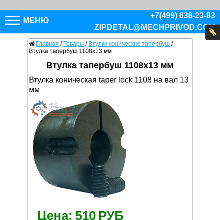
+7(499) 638-23-83
МЕНЮ
ZIPDETAL@MECHPRIVOD.COM
Главная
/
Товары
/
Втулки конические тапербуш
/
Втулка тапербуш 1108x13 мм
Втулка тапербуш 1108x13 мм
Втулка коническая taper lock 1108 на вал 13
мм
Цена:
510
РУБ