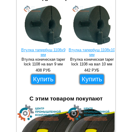
Втулка тапербуш 1108x9
Втулка тапербуш 1108x10
Втулка 
мм
мм
Втулка коническая taper
Втулка коническая taper
Втулка 
lock 1108 на вал 9 мм
lock 1108 на вал 10 мм
lock 1
408
РУБ
442
РУБ
Купить
Купить
С этим товаром покупают
110