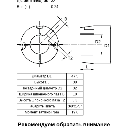
Диаметр вала, мм:
32
Вес (кг):
0.24
Диаметр D1
47.5
Высота L
38
Посадочный диаметр D2
32
Ширина шпоночного паза B
10
Высота шпоночного паза T2
3.3
Габариты винта
3/8”x5/8”
Момент затяжки N/m
19.6
Рекомендуем обратить внимание