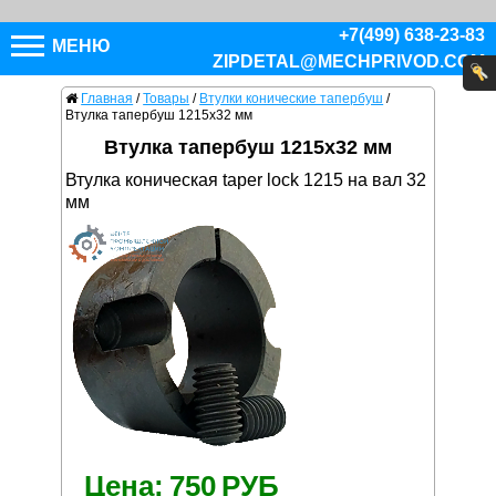
+7(499) 638-23-83
МЕНЮ
ZIPDETAL@MECHPRIVOD.COM
Главная
/
Товары
/
Втулки конические тапербуш
/
Втулка тапербуш 1215x32 мм
Втулка тапербуш 1215x32 мм
Втулка коническая taper lock 1215 на вал 32
мм
Цена:
750
РУБ