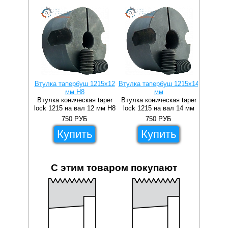
Втулка тапербуш 1215x12
Втулка тапербуш 1215x14
Втулка 
мм H8
мм
Втулка коническая taper
Втулка коническая taper
Втулка 
lock 1215 на вал 12 мм H8
lock 1215 на вал 14 мм
lock 1
750
РУБ
750
РУБ
Купить
Купить
С этим товаром покупают
6