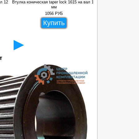
ал 12
Втулка коническая taper lock 1615 на вал 14
Втулка коническая ta
мм
1056
РУБ
93
Купить
Ку
►
т
41