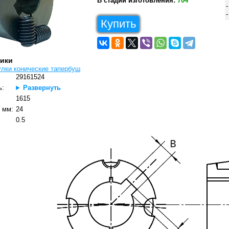
В стадии изготовления:
704
Купить
тики
улки конические тапербуш
29161524
ь:
Развернуть
1615
 мм:
24
0.5