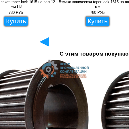
еская taper lock 1615 на вал 12
Втулка коническая taper lock 1615 на в
мм H8
мм
780
РУБ
780
РУБ
Купить
Купить
◄
С этим товаром покупаю