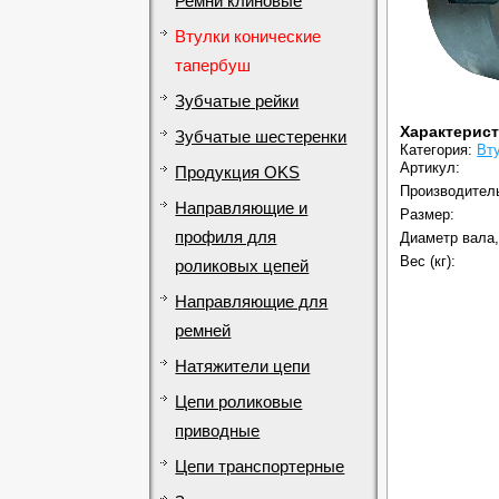
Ремни клиновые
Втулки конические
тапербуш
Зубчатые рейки
Характерис
Зубчатые шестеренки
Категория:
Вт
Артикул:
Продукция OKS
Производител
Направляющие и
Размер:
профиля для
Диаметр вала,
Вес (кг):
роликовых цепей
Направляющие для
ремней
Натяжители цепи
Цепи роликовые
приводные
Цепи транспортерные