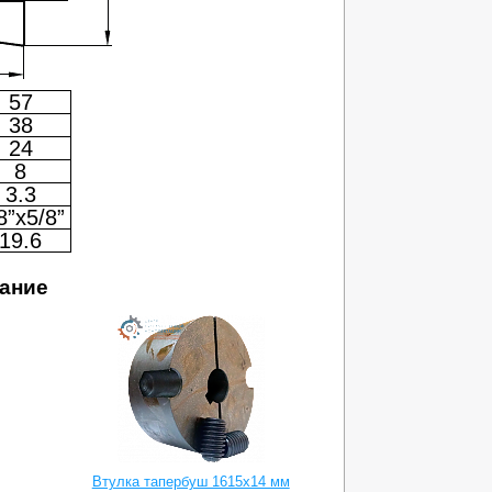
57
38
24
8
3.3
8”x5/8”
19.6
ание
Втулка тапербуш 1615x14 мм
Втулка тапе