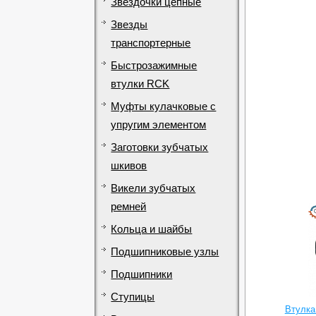
Звездочки цепные
Звезды
транспортерные
Быстрозажимные
втулки RCK
Муфты кулачковые с
упругим элементом
Заготовки зубчатых
шкивов
Викели зубчатых
ремней
Кольца и шайбы
Подшипниковые узлы
Подшипники
Ступицы
Втулка