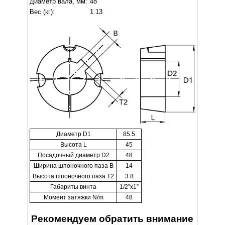
Диаметр вала, мм:
48
Вес (кг):
1.13
Диаметр D1
85.5
Высота L
45
Посадочный диаметр D2
48
Ширина шпоночного паза B
14
Высота шпоночного паза T2
3.8
Габариты винта
1/2”x1”
Момент затяжки N/m
48
Рекомендуем обратить внимание