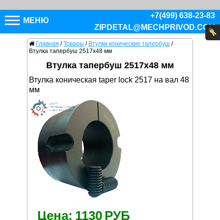
+7(499) 638-23-83
МЕНЮ
ZIPDETAL@MECHPRIVOD.COM
Главная
/
Товары
/
Втулки конические тапербуш
/
Втулка тапербуш 2517x48 мм
Втулка тапербуш 2517x48 мм
Втулка коническая taper lock 2517 на вал 48
мм
Цена:
1130
РУБ