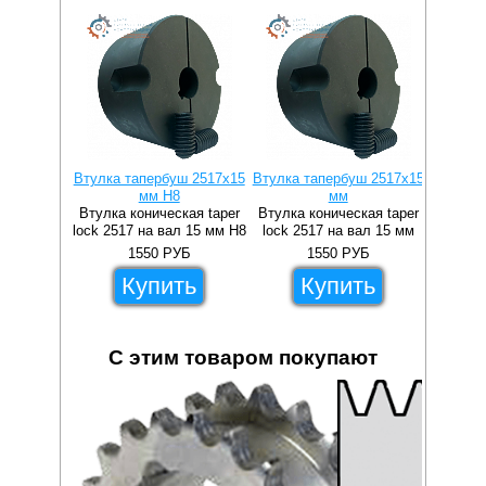
Втулка тапербуш 2517x15
Втулка тапербуш 2517x15
Втулка 
мм H8
мм
Втулка коническая taper
Втулка коническая taper
Втулка 
lock 2517 на вал 15 мм H8
lock 2517 на вал 15 мм
lock 2
1550
РУБ
1550
РУБ
Купить
Купить
С этим товаром покупают
328