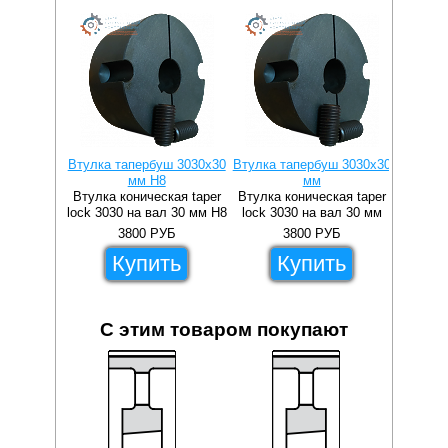
Втулка тапербуш 3030x30
Втулка тапербуш 3030x30
Втулка 
мм H8
мм
Втулка коническая taper
Втулка коническая taper
Втулка 
lock 3030 на вал 30 мм H8
lock 3030 на вал 30 мм
lock 3
3800
РУБ
3800
РУБ
Купить
Купить
С этим товаром покупают
27