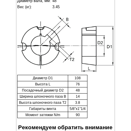
Диаметр вала, мм:
48
Вес (кг):
3.45
Диаметр D1
108
Высота L
76
Посадочный диаметр D2
48
Ширина шпоночного паза B
14
Высота шпоночного паза T2
3.8
Габариты винта
5/8”x1”1/4
Момент затяжки N/m
90
Рекомендуем обратить внимание