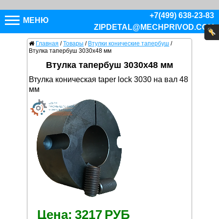
+7(499) 638-23-83
МЕНЮ
ZIPDETAL@MECHPRIVOD.COM
Главная
/
Товары
/
Втулки конические тапербуш
/
Втулка тапербуш 3030x48 мм
Втулка тапербуш 3030x48 мм
Втулка коническая taper lock 3030 на вал 48
мм
Цена:
3217
РУБ