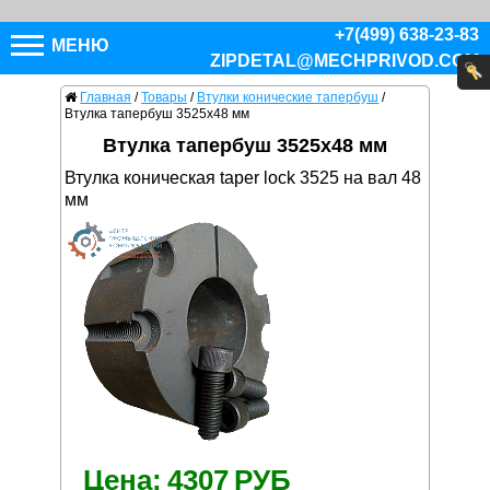
+7(499) 638-23-83
МЕНЮ
ZIPDETAL@MECHPRIVOD.COM
Главная
/
Товары
/
Втулки конические тапербуш
/
Втулка тапербуш 3525x48 мм
Втулка тапербуш 3525x48 мм
Втулка коническая taper lock 3525 на вал 48
мм
Цена:
4307
РУБ