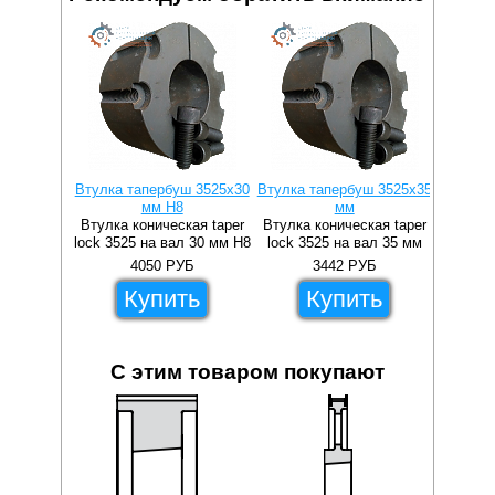
Втулка тапербуш 3525x30
Втулка тапербуш 3525x35
Втулка 
мм H8
мм
Втулка коническая taper
Втулка коническая taper
Втулка 
lock 3525 на вал 30 мм H8
lock 3525 на вал 35 мм
lock 3
4050
РУБ
3442
РУБ
Купить
Купить
С этим товаром покупают
52