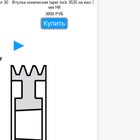
ал 30
Втулка коническая taper lock 3535 на вал 32
Втулка коническая ta
мм H8
3800
РУБ
53
Купить
Ку
►
т
150