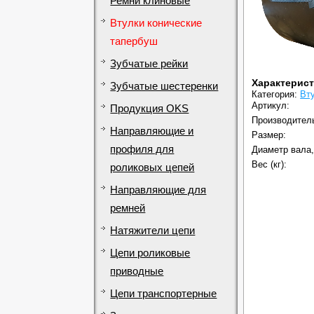
Ремни клиновые
Втулки конические
тапербуш
Зубчатые рейки
Характерис
Зубчатые шестеренки
Категория:
Вт
Артикул:
Продукция OKS
Производител
Направляющие и
Размер:
профиля для
Диаметр вала,
Вес (кг):
роликовых цепей
Направляющие для
ремней
Натяжители цепи
Цепи роликовые
приводные
Цепи транспортерные