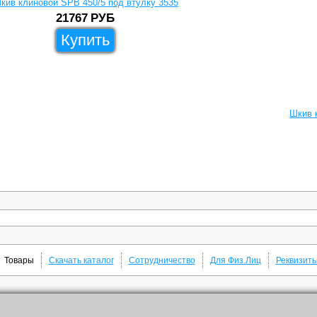
кив клиновой SPB 450/5 под втулку 3535
21767
РУБ
Купить
Шкив 
Товары
Скачать каталог
Сотрудничество
Для Физ.Лиц
Реквизит