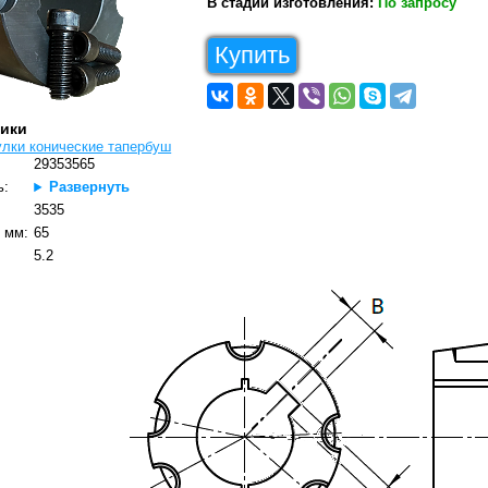
В стадии изготовления:
По запросу
Купить
тики
улки конические тапербуш
29353565
ь:
Развернуть
3535
 мм:
65
5.2