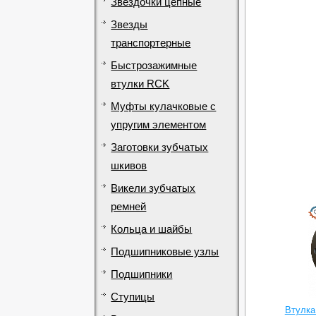
Звездочки цепные
Звезды
транспортерные
Быстрозажимные
втулки RCK
Муфты кулачковые с
упругим элементом
Заготовки зубчатых
шкивов
Викели зубчатых
ремней
Кольца и шайбы
Подшипниковые узлы
Подшипники
Ступицы
Втулка