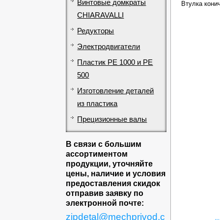
Винтовые домкраты
Втулка конич
CHIARAVALLI
Редукторы
Электродвигатели
Пластик PE 1000 и PE
500
Изготовление деталей
из пластика
Прецизионные валы
В связи с большим
ассортиментом
продукции, уточняйте
цены, наличие и условия
предоставления скидок
отправив заявку по
электронной почте:
zipdetal@mechprivod.c