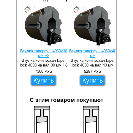
Втулка тапербуш 4030x30
Втулка тапербуш 4030x40
Втулка 
мм H8
мм
Втулка коническая taper
Втулка коническая taper
Втулка 
lock 4030 на вал 30 мм H8
lock 4030 на вал 40 мм
lock 4
7300
РУБ
5297
РУБ
Купить
Купить
С этим товаром покупают
9