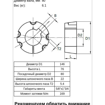
Диаметр вала, мм:
80
Вес (кг):
6.1
Диаметр D1
146
Высота L
76
Посадочный диаметр D2
80
Ширина шпоночного паза B
22
Высота шпоночного паза T2
5.4
Габариты винта
5/8”x1”3/4
Момент затяжки N/m
169
Рекомендуем обратить внимание