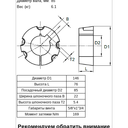
Диаметр вала, мм:
85
Вес (кг):
6.1
Диаметр D1
146
Высота L
76
Посадочный диаметр D2
85
Ширина шпоночного паза B
22
Высота шпоночного паза T2
5.4
Габариты винта
5/8”x1”3/4
Момент затяжки N/m
169
Рекомендуем обратить внимание