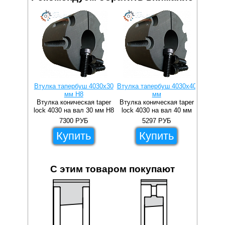
Втулка тапербуш 4030x30
Втулка тапербуш 4030x40
Втулка 
мм H8
мм
Втулка коническая taper
Втулка коническая taper
Втулка 
lock 4030 на вал 30 мм H8
lock 4030 на вал 40 мм
lock 4
7300
РУБ
5297
РУБ
Купить
Купить
С этим товаром покупают
9