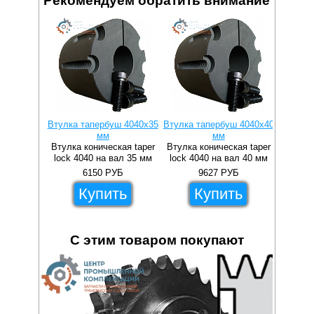
Рекомендуем обратить внимание
Втулка тапербуш 4040x35
Втулка тапербуш 4040x40
Втулка 
мм
мм
Втулка коническая taper
Втулка коническая taper
Втулка 
lock 4040 на вал 35 мм
lock 4040 на вал 40 мм
lock 4
6150
РУБ
9627
РУБ
Купить
Купить
С этим товаром покупают
57