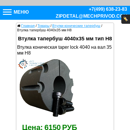
+7(499) 638-23-83
МЕНЮ
ZIPDETAL@MECHPRIVOD.COM
Главная
/
Товары
/
Втулки конические тапербуш
/
Втулка тапербуш 4040x35 мм H8
Втулка тапербуш 4040x35 мм тип H8
Втулка коническая taper lock 4040 на вал 35
мм H8
Цена:
6150
РУБ