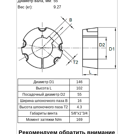
Диаметр вала, мм:
55
Вес (кг):
9.27
Диаметр D1
146
Высота L
102
Посадочный диаметр D2
55
Ширина шпоночного паза B
16
Высота шпоночного паза T2
4.3
Габариты винта
5/8”x1”3/4
Момент затяжки N/m
169
Рекомендуем обратить внимание