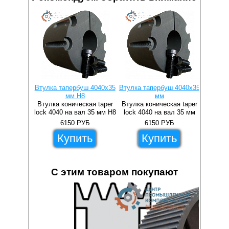
Втулка тапербуш 4040x35
Втулка тапербуш 4040x35
Втулка 
мм H8
мм
Втулка коническая taper
Втулка коническая taper
Втулка 
lock 4040 на вал 35 мм H8
lock 4040 на вал 35 мм
lock 4
6150
РУБ
6150
РУБ
Купить
Купить
С этим товаром покупают
57