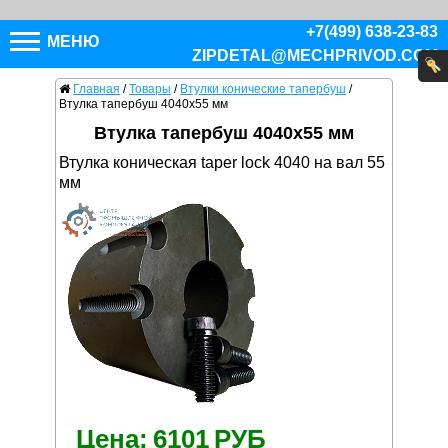
+7(499) 638-23-83
МЕНЮ
ZIPDETAL@MECHPRIVOD.COM
Главная
/
Товары
/
Втулки конические тапербуш
/
Втулка тапербуш 4040x55 мм
Втулка тапербуш 4040x55 мм
Втулка коническая taper lock 4040 на вал 55
мм
Цена:
6101
РУБ