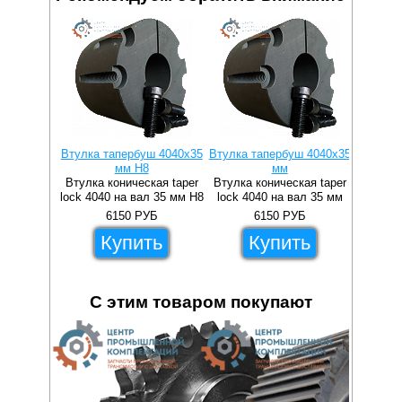
Втулка тапербуш 4040x35
Втулка тапербуш 4040x35
Втулка 
мм H8
мм
Втулка коническая taper
Втулка коническая taper
Втулка 
lock 4040 на вал 35 мм H8
lock 4040 на вал 35 мм
lock 4
6150
РУБ
6150
РУБ
Купить
Купить
С этим товаром покупают
57