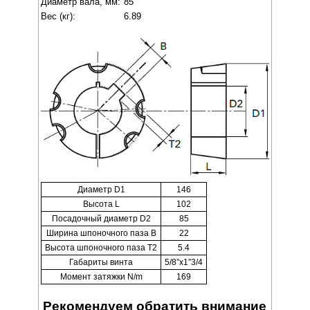
Диаметр вала, мм:
85
Вес (кг):
6.89
Диаметр D1
146
Высота L
102
Посадочный диаметр D2
85
Ширина шпоночного паза B
22
Высота шпоночного паза T2
5.4
Габариты винта
5/8”x1”3/4
Момент затяжки N/m
169
Рекомендуем обратить внимание