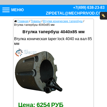
+7(499) 638-23-83
МЕНЮ
ZIPDETAL@MECHPRIVOD.COM
Главная
/
Товары
/
Втулки конические тапербуш
/
Втулка тапербуш 4040x85 мм
Втулка тапербуш 4040x85 мм
Втулка коническая taper lock 4040 на вал 85
мм
Цена:
6254
РУБ