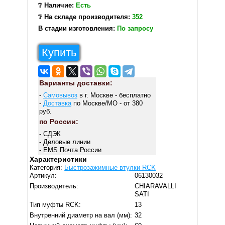
❔ Наличие:
Есть
❔ На складе производителя:
352
В стадии изготовления:
По запросу
Купить
Варианты доставки:
-
Самовывоз
в г. Москве - бесплатно
-
Доставка
по Москве/МО - от 380
руб.
по России:
- СДЭК
- Деловые линии
- EMS Почта России
Характеристики
Категория:
Быстрозажимные втулки RCK
Артикул:
06130032
Производитель:
CHIARAVALLI
SATI
Тип муфты RCK:
13
Внутренний диаметр на вал (мм):
32