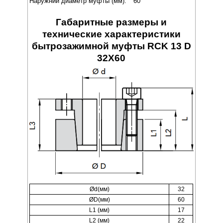
Наружний диаметр муфты (мм):
60
Габаритные размеры и
технические характеристики
бытрозажимной муфты RCK 13 D
32X60
Ød(мм)
32
ØD(мм)
60
L1 (мм)
17
L2 (мм)
22