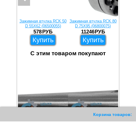
Зажимная втулка RCK 50
Зажимная втулка RCK 80
Зажимна
D 55X62 (06500055)
D 75X95 (06800075)
D 25X
578
РУБ
11246
РУБ
1
Купить
Купить
С этим товаром покупают
11
Корзина товаров: