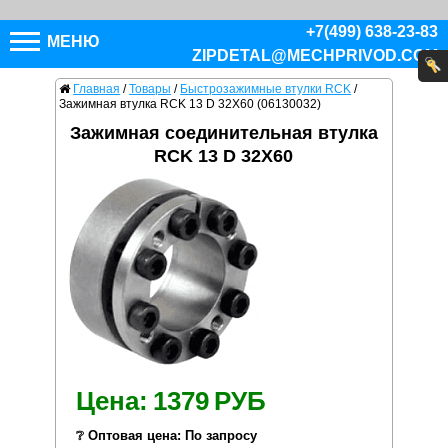
+7(499) 638-23-83
МЕНЮ
ZIPDETAL@MECHPRIVOD.COM
Главная
/
Товары
/
Быстрозажимные втулки RCK
/
Зажимная втулка RCK 13 D 32X60 (06130032)
Зажимная соединительная втулка
RCK 13 D 32X60
Цена:
1379
РУБ
❔ Оптовая цена: По запросу