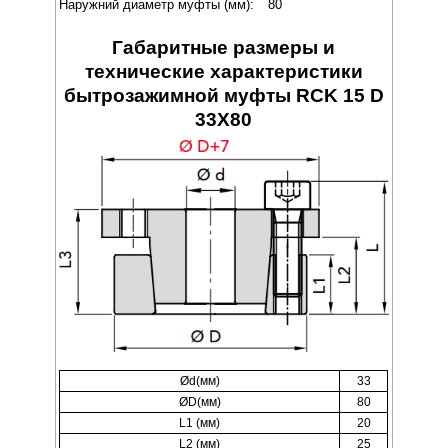
Наружний диаметр муфты (мм):
80
Габаритные размеры и
технические характеристики
бытрозажимной муфты RCK 15 D
33X80
Ød(мм)
33
ØD(мм)
80
L1 (мм)
20
L2 (мм)
25