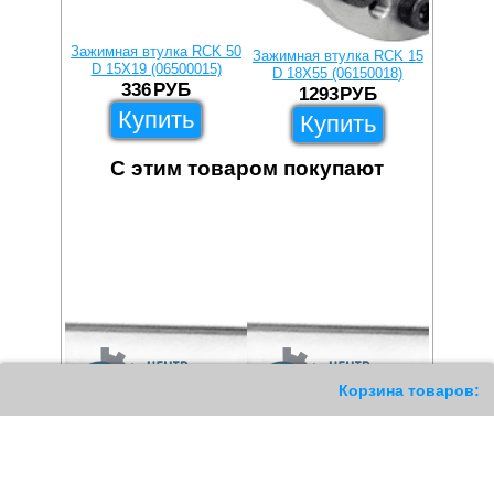
Зажимная втулка RCK 50
Зажимна
Зажимная втулка RCK 15
D 15X19 (06500015)
D 48X
D 18X55 (06150018)
336
РУБ
4
1293
РУБ
Купить
Купить
С этим товаром покупают
11
Корзина товаров: