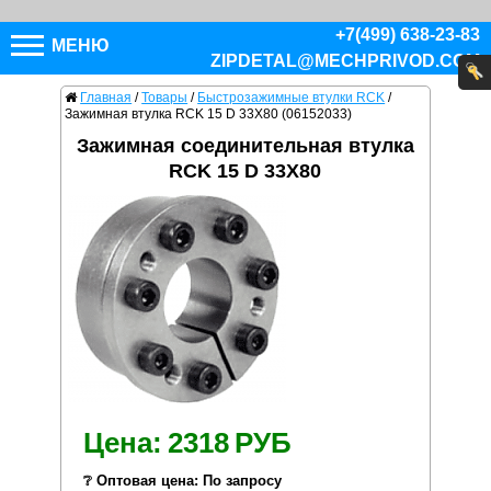
+7(499) 638-23-83
МЕНЮ
ZIPDETAL@MECHPRIVOD.COM
Главная
/
Товары
/
Быстрозажимные втулки RCK
/
Зажимная втулка RCK 15 D 33X80 (06152033)
Зажимная соединительная втулка
RCK 15 D 33X80
Цена:
2318
РУБ
❔ Оптовая цена: По запросу