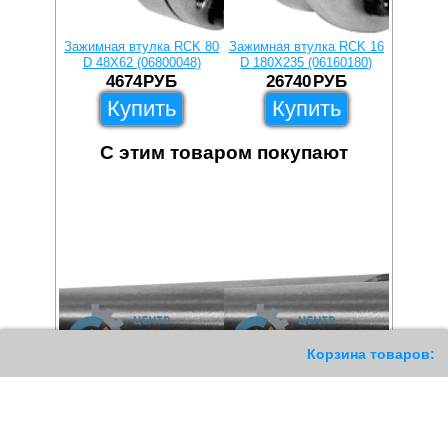
Зажимная втулка RCK 80
Зажимная втулка RCK 16
Зажимна
D 48X62 (06800048)
D 180X235 (06160180)
D 30X
4674
РУБ
26740
РУБ
1
Купить
Купить
С этим товаром покупают
11
Корзина товаров: