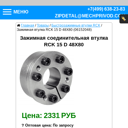
+7(499) 638-23-83
МЕНЮ
ZIPDETAL@MECHPRIVOD.COM
Главная
/
Товары
/
Быстрозажимные втулки RCK
/
Зажимная втулка RCK 15 D 48X80 (06152048)
Зажимная соединительная втулка
RCK 15 D 48X80
Цена:
2331
РУБ
❔ Оптовая цена: По запросу