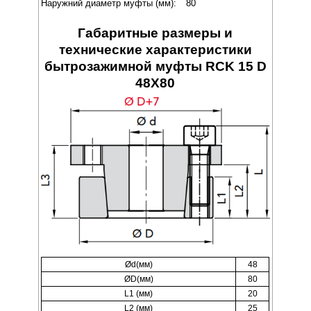
Наружний диаметр муфты (мм):
80
Габаритные размеры и
технические характеристики
бытрозажимной муфты RCK 15 D
48X80
Ød(мм)
48
ØD(мм)
80
L1 (мм)
20
L2 (мм)
25