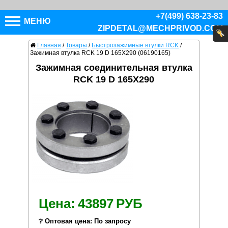
+7(499) 638-23-83
МЕНЮ
ZIPDETAL@MECHPRIVOD.COM
Главная
/
Товары
/
Быстрозажимные втулки RCK
/
Зажимная втулка RCK 19 D 165X290 (06190165)
Зажимная соединительная втулка
RCK 19 D 165X290
Цена:
43897
РУБ
❔ Оптовая цена: По запросу