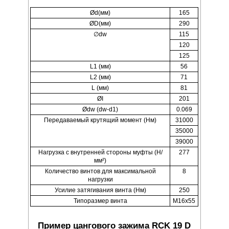
Ød(мм)
165
ØD(мм)
290
∅dw
115
120
125
L1 (мм)
56
L2 (мм)
71
L (мм)
81
ØI
201
Ødw (dw-d1)
0.069
Передаваемый крутящий момент (Нм)
31000
35000
39000
Нагрузка с внутренней стороны муфты (Н/
277
мм²)
Количество винтов для максимальной
8
нагрузки
Усилие затягивания винта (Нм)
250
Типоразмер винта
M16x55
Пример цангового зажима RCK 19 D