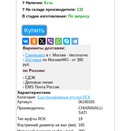
❔ Наличие:
Есть
❔ На складе производителя:
132
В стадии изготовления:
По запросу
Купить
Варианты доставки:
-
Самовывоз
в г. Москве - бесплатно
-
Доставка
по Москве/МО - от 380
руб.
по России:
- СДЭК
- Деловые линии
- EMS Почта России
Характеристики
Категория:
Быстрозажимные втулки RCK
Артикул:
06190165
Производитель:
CHIARAVALLI
SATI
Тип муфты RCK:
19
Внутренний диаметр на вал (мм):
165