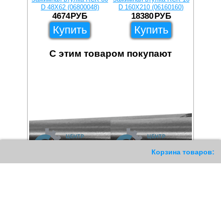
D 48X62 (06800048)
D 160X210 (06160160)
D 50X
4674
РУБ
18380
РУБ
2
Купить
Купить
С этим товаром покупают
11
Корзина товаров: