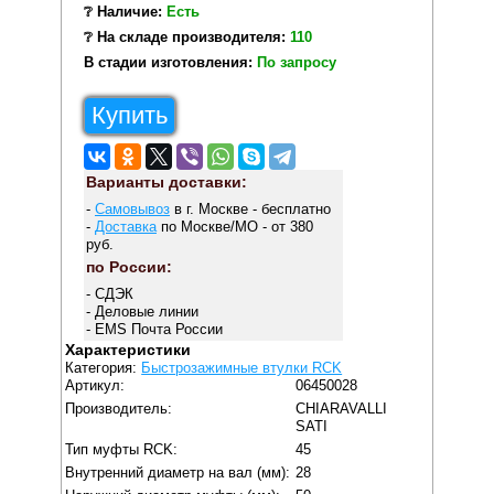
❔ Наличие:
Есть
❔ На складе производителя:
110
В стадии изготовления:
По запросу
Купить
Варианты доставки:
-
Самовывоз
в г. Москве - бесплатно
-
Доставка
по Москве/МО - от 380
руб.
по России:
- СДЭК
- Деловые линии
- EMS Почта России
Характеристики
Категория:
Быстрозажимные втулки RCK
Артикул:
06450028
Производитель:
CHIARAVALLI
SATI
Тип муфты RCK:
45
Внутренний диаметр на вал (мм):
28